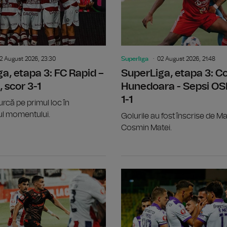
2 August 2026, 23:30
Superliga
02 August 2026, 21:48
a, etapa 3: FC Rapid –
SuperLiga, etapa 3: Co
, scor 3-1
Hunedoara - Sepsi OS
1-1
urcă pe primul loc în
l momentului.
Golurile au fost înscrise de Ma
Cosmin Matei.
SuperLiga, etapa 3: FC Voluntari - UT