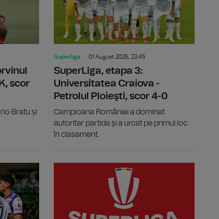
Superliga
01 August 2026, 23:45
rvinul
SuperLiga, etapa 3:
K, scor
Universitatea Craiova -
Petrolul Ploieşti, scor 4-0
rio Bratu și
Campioana României a dominat
autoritar partida și a urcat pe primul loc
în clasament.
A Arad, scor 1-0
SuperLiga, etapa 3: Oțelul Galați - Dinamo București, sco
SuperLiga, 