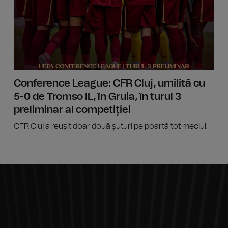
Conference League: CFR Cluj, umilită cu
5-0 de Tromso IL, în Gruia, în turul 3
preliminar al competiției
CFR Cluj a reușit doar două șuturi pe poartă tot meciul.