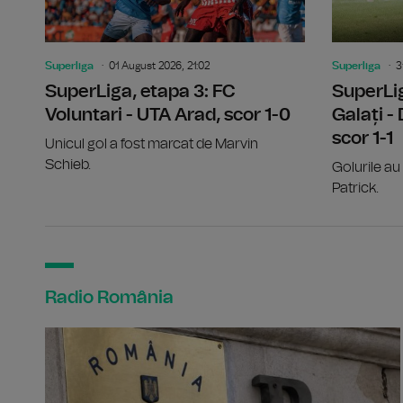
Superliga
01 August 2026, 21:02
Superliga
3
SuperLiga, etapa 3: FC
SuperLig
Voluntari - UTA Arad, scor 1-0
Galați -
scor 1-1
Unicul gol a fost marcat de Marvin
Schieb.
Golurile au 
Patrick.
Radio România