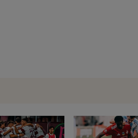
SuperLiga, etapa 3: Universitatea Cluj