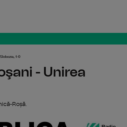
Radio Român
Slobozia, 1-0
oşani - Unirea
Chică-Roșă.