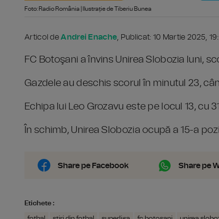
Foto: Radio România | Ilustrație de Tiberiu Bunea
Articol de
Andrei Enache
, Publicat: 10 Martie 2025, 19
FC Botoşani a învins Unirea Slobozia luni, sco
Gazdele au deschis scorul în minutul 23, cân
Echipa lui Leo Grozavu este pe locul 13, cu 3
În schimb, Unirea Slobozia ocupă a 15-a pozi
Share pe Facebook
Share pe 
Etichete :
fotbal
stiri din fotbal
superliga
fc botosani
unirea slobo