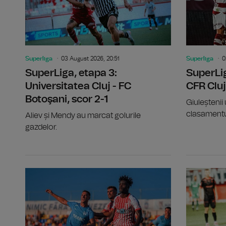
Superliga
03 August 2026, 20:51
Superliga
0
SuperLiga, etapa 3:
SuperLig
Universitatea Cluj - FC
CFR Cluj
Botoşani, scor 2-1
Giuleștenii 
clasamentu
Aliev și Mendy au marcat golurile
gazdelor.