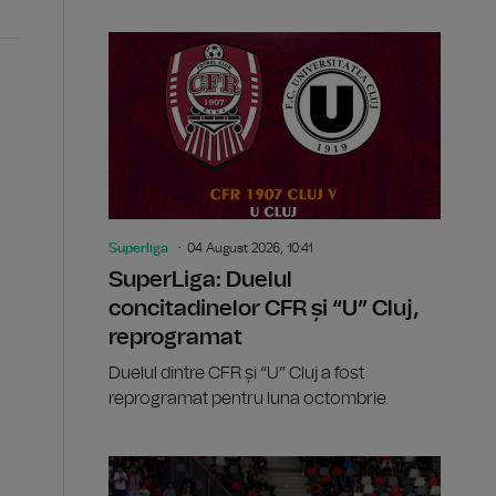
Superliga
04 August 2026, 10:41
SuperLiga: Duelul
concitadinelor CFR și “U” Cluj,
reprogramat
Duelul dintre CFR și “U” Cluj a fost
reprogramat pentru luna octombrie.