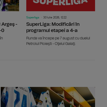
Superliga
30 Iulie 2026, 12:22
 Argeş -
SuperLiga: Modificări în
-0
programul etapei a 4-a
în
Runda va începe pe 7 august cu duelul
Petrolul Ploieşti - Oţelul Galaţi.
ge a integrității, contestată la CCR de USR și PNL
Conference 