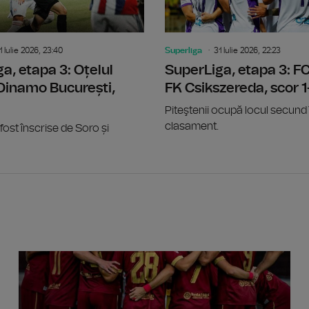
1 Iulie 2026, 23:40
Superliga
31 Iulie 2026, 22:23
a, etapa 3: Oțelul
SuperLiga, etapa 3: FC
 Dinamo București,
FK Csikszereda, scor 1
Piteştenii ocupă locul secund 
clasament.
fost înscrise de Soro și
Noua le