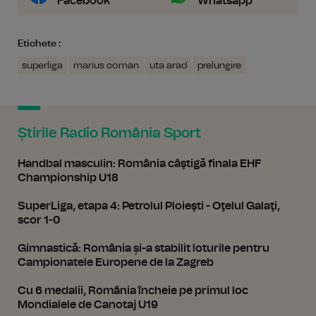
Facebook
Whatsapp
Etichete :
superliga
marius coman
uta arad
prelungire
Știrile Radio România Sport
Handbal masculin: România câştigă finala EHF
Championship U18
SuperLiga, etapa 4: Petrolul Ploieşti - Oţelul Galaţi,
scor 1-0
Gimnastică: România și-a stabilit loturile pentru
Campionatele Europene de la Zagreb
Cu 6 medalii, România încheie pe primul loc
Mondialele de Canotaj U19