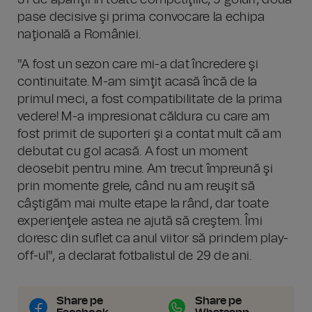
31 de apariţii în toate competiţiile, 9 goluri, două
pase decisive şi prima convocare la echipa
naţională a României.
"A fost un sezon care mi-a dat încredere şi
continuitate. M-am simţit acasă încă de la
primul meci, a fost compatibilitate de la prima
vedere! M-a impresionat căldura cu care am
fost primit de suporteri şi a contat mult că am
debutat cu gol acasă. A fost un moment
deosebit pentru mine. Am trecut împreună şi
prin momente grele, când nu am reuşit să
câştigăm mai multe etape la rând, dar toate
experienţele astea ne ajută să creştem. Îmi
doresc din suflet ca anul viitor să prindem play-
off-ul", a declarat fotbalistul de 29 de ani.
Share pe
Share pe