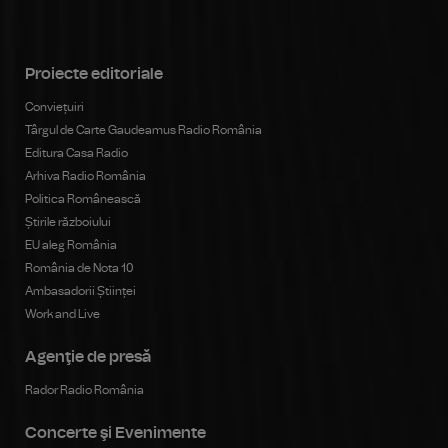
Proiecte editoriale
Conviețuiri
Târgul de Carte Gaudeamus Radio România
Editura Casa Radio
Arhiva Radio România
Politica Românească
Știrile războiului
EU aleg România
România de Nota 10
Ambasadorii Științei
Work and Live
Agenţie de presă
Rador Radio România
Concerte şi Evenimente