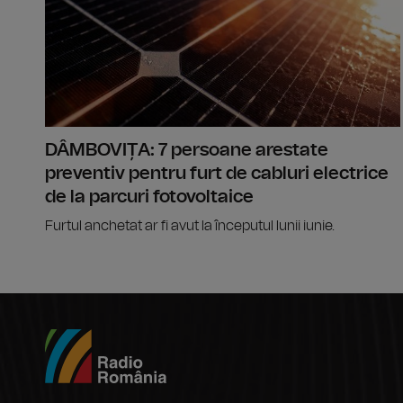
DÂMBOVIȚA: 7 persoane arestate
preventiv pentru furt de cabluri electrice
de la parcuri fotovoltaice
Furtul anchetat ar fi avut la începutul lunii iunie.