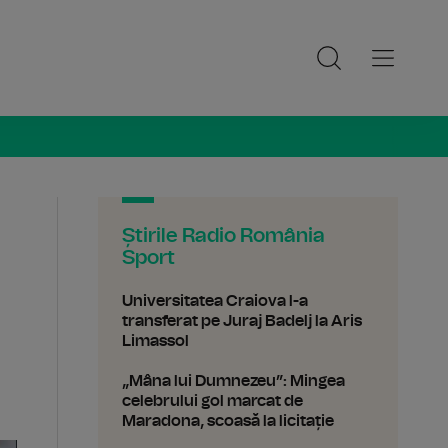
ia Sport
Știrile Radio România
Sport
Universitatea Craiova l-a
transferat pe Juraj Badelj la Aris
Limassol
„Mâna lui Dumnezeu”: Mingea
celebrului gol marcat de
Maradona, scoasă la licitație