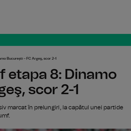
Radio Român
namo București – FC Argeş, scor 2-1
ff etapa 8: Dinamo
geş, scor 2-1
v marcat în prelungiri, la capătul unei partide
umf.