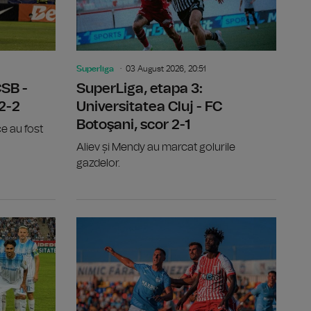
Superliga
03 August 2026, 20:51
CSB -
SuperLiga, etapa 3:
 2-2
Universitatea Cluj - FC
Botoşani, scor 2-1
e au fost
Aliev și Mendy au marcat golurile
gazdelor.
j, scor 3-1
SuperLiga, etapa 3: Corvinul Hunedoara - Sepsi OSK, sc
SuperLiga, 