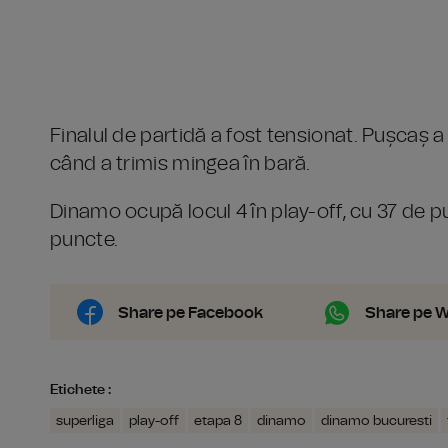
Finalul de partidă a fost tensionat. Pușcaș 
când a trimis mingea în bară.
Dinamo ocupă locul 4 în play-off, cu 37 de 
puncte.
Share pe Facebook
Share pe 
Etichete :
superliga
play-off
etapa 8
dinamo
dinamo bucuresti