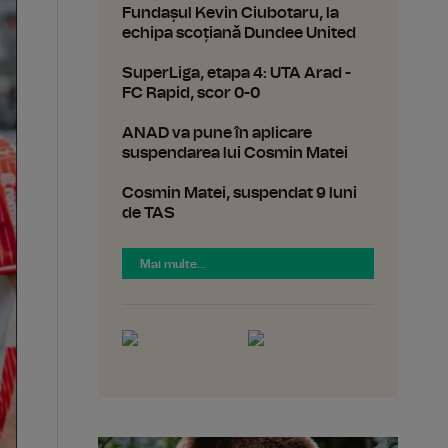
Fundașul Kevin Ciubotaru, la
echipa scoțiană Dundee United
SuperLiga, etapa 4: UTA Arad -
FC Rapid, scor 0-0
ANAD va pune în aplicare
suspendarea lui Cosmin Matei
Cosmin Matei, suspendat 9 luni
de TAS
Mai multe...