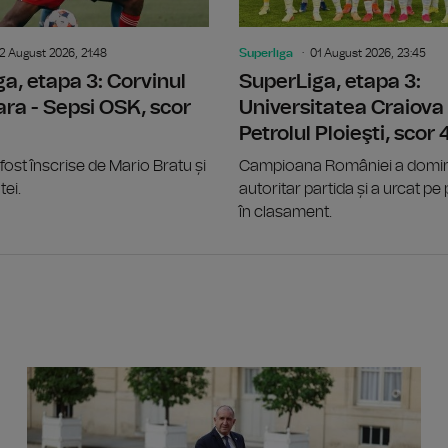
2 August 2026, 21:48
Superliga
01 August 2026, 23:45
a, etapa 3: Corvinul
SuperLiga, etapa 3:
ra - Sepsi OSK, scor
Universitatea Craiova 
Petrolul Ploieşti, scor 
 fost înscrise de Mario Bratu și
Campioana României a domi
ei.
autoritar partida și a urcat pe 
în clasament.
DÂMBOVI