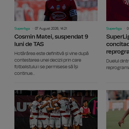
Superliga
07 August 2026, 14:21
Superliga
0
Cosmin Matei, suspendat 9
SuperLig
luni de TAS
concitad
reprogr
Hotărârea este definitivă și vine după
contestarea unei decizii prin care
Duelul dintr
fotbalistului i se permisese să își
reprograma
continue...