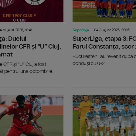
4 August 2026, 10:41
Superliga
04 August 2026, 00:15
a: Duelul
SuperLiga, etapa 3: F
inelor CFR și “U” Cluj,
Farul Constanța, scor
amat
Bucureștenii au revenit după c
conduși cu 0-2.
e CFR și “U” Cluj a fost
t pentru luna octombrie.
SuperLiga, etapa 3: FC Rapid – CFR Clu