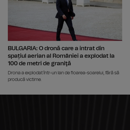
BULGARIA: O dronă care a intrat din
spațiul aerian al României a explodat la
100 de metri de graniţă
Drona a explodat într-un lan de floarea-soarelui, fără să
producă victime.