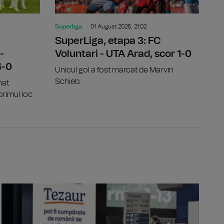
Superliga
01 August 2026, 21:02
SuperLiga, etapa 3: FC
-
Voluntari - UTA Arad, scor 1-0
4-0
Unicul gol a fost marcat de Marvin
Schieb.
nat
primul loc
ȚA: 7 persoane arestate preventiv pentru furt de cabluri electr
BULGARIA: O