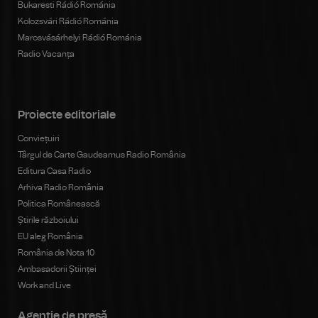
Bukaresti Rádió Románia
Kolozsvári Rádió Románia
Marosvásárhelyi Rádió Románia
Radio Vacanța
Proiecte editoriale
Conviețuiri
Târgul de Carte Gaudeamus Radio România
Editura Casa Radio
Arhiva Radio România
Politica Românească
Știrile războiului
EU aleg România
România de Nota 10
Ambasadorii Științei
Work and Live
Agenţie de presă