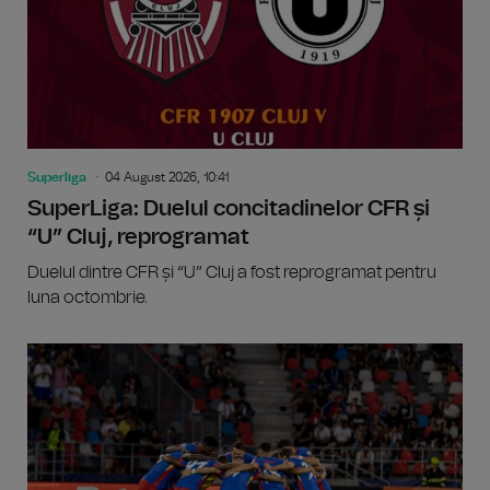
Superliga
04 August 2026, 10:41
SuperLiga: Duelul concitadinelor CFR și
“U” Cluj, reprogramat
Duelul dintre CFR și “U” Cluj a fost reprogramat pentru
luna octombrie.