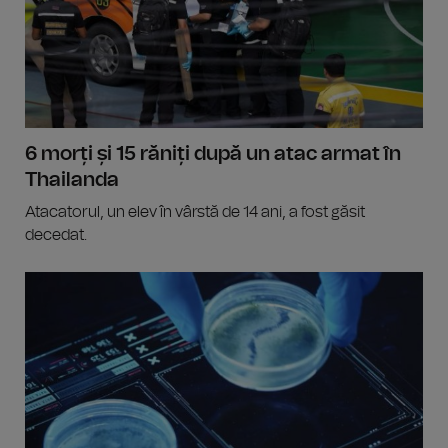
6 morți și 15 răniți după un atac armat în
Thailanda
Atacatorul, un elev în vârstă de 14 ani, a fost găsit
decedat.