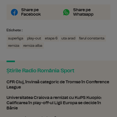
Share pe
Share pe
Facebook
Whatsapp
Etichete :
superliga
play-out
etapa 6
uta arad
farul constanta
remiza
remiza alba
Știrile Radio România Sport
CFR Cluj, învinsă categoric de Tromsø în Conference
League
Universitatea Craiova a remizat cu KuPS Kuopio:
Calificarea în play-off-ul Ligii Europa se decide în
Bănie