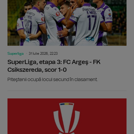
Superliga
31 Iulie 2026, 22:23
SuperLiga, etapa 3: FC Argeş - FK
Csikszereda, scor 1-0
Piteştenii ocupă locul secund în clasament.