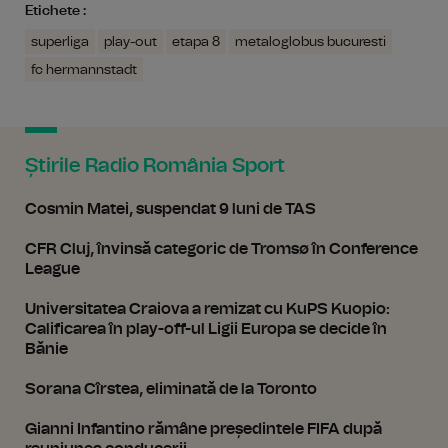
Etichete :
superliga
play-out
etapa 8
metaloglobus bucuresti
fc hermannstadt
Știrile Radio România Sport
Cosmin Matei, suspendat 9 luni de TAS
CFR Cluj, învinsă categoric de Tromsø în Conference
League
Universitatea Craiova a remizat cu KuPS Kuopio:
Calificarea în play-off-ul Ligii Europa se decide în
Bănie
Sorana Cîrstea, eliminată de la Toronto
Gianni Infantino rămâne președintele FIFA după