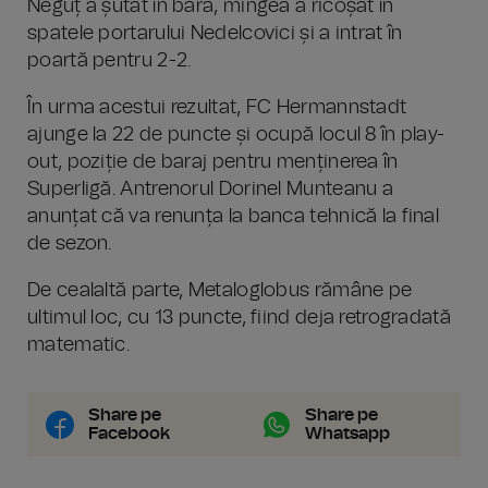
Neguț a șutat în bară, mingea a ricoșat în
spatele portarului Nedelcovici și a intrat în
poartă pentru 2-2.
În urma acestui rezultat, FC Hermannstadt
ajunge la 22 de puncte și ocupă locul 8 în play-
out, poziție de baraj pentru menținerea în
Superligă. Antrenorul Dorinel Munteanu a
anunțat că va renunța la banca tehnică la final
de sezon.
De cealaltă parte, Metaloglobus rămâne pe
ultimul loc, cu 13 puncte, fiind deja retrogradată
matematic.
Share pe
Share pe
Facebook
Whatsapp