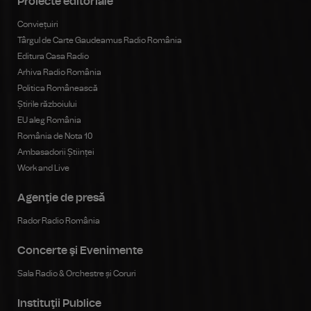
Proiecte editoriale
Conviețuiri
Târgul de Carte Gaudeamus Radio România
Editura Casa Radio
Arhiva Radio România
Politica Românească
Știrile războiului
EU aleg România
România de Nota 10
Ambasadorii Științei
Work and Live
Agenţie de presă
Rador Radio România
Concerte şi Evenimente
Sala Radio & Orchestre și Coruri
Instituţii Publice