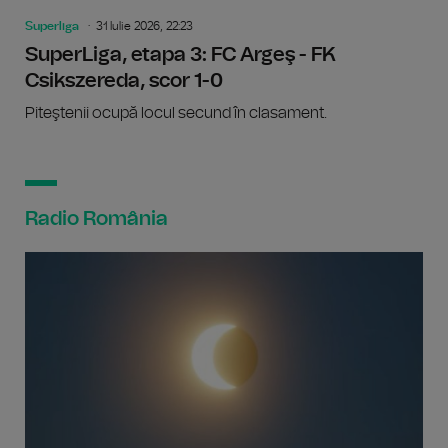
Superliga
31 Iulie 2026, 22:23
SuperLiga, etapa 3: FC Argeş - FK
Csikszereda, scor 1-0
Piteştenii ocupă locul secund în clasament.
Radio România