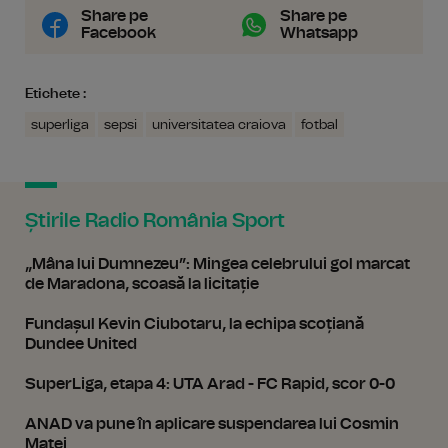
Share pe
Share pe
Facebook
Whatsapp
Etichete :
superliga
sepsi
universitatea craiova
fotbal
Știrile Radio România Sport
„Mâna lui Dumnezeu”: Mingea celebrului gol marcat
de Maradona, scoasă la licitație
Fundașul Kevin Ciubotaru, la echipa scoțiană
Dundee United
SuperLiga, etapa 4: UTA Arad - FC Rapid, scor 0-0
ANAD va pune în aplicare suspendarea lui Cosmin
Matei