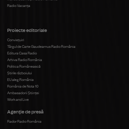
Radio Vacanța
Proiecte editoriale
Conviețuiri
Târgul de Carte Gaudeamus Radio România
Editura Casa Radio
Arhiva Radio România
Politica Românească
Știrile războiului
EU aleg România
România de Nota 10
Ambasadorii Științei
Work and Live
Agenţie de presă
Rador Radio România