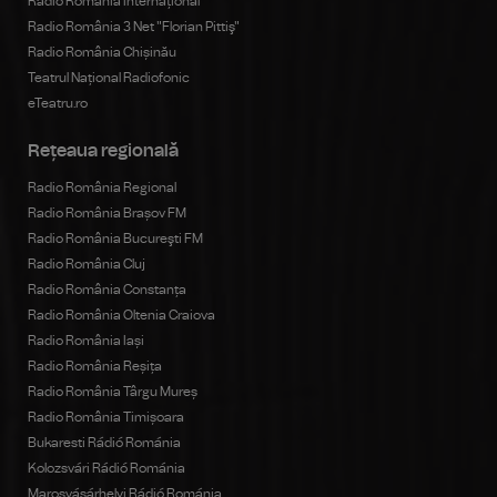
Radio România Internațional
Radio România 3 Net "Florian Pittiş"
Radio România Chișinău
Teatrul Național Radiofonic
eTeatru.ro
Rețeaua regională
Radio România Regional
Radio România Brașov FM
Radio România Bucureşti FM
Radio România Cluj
Radio România Constanța
Radio România Oltenia Craiova
Radio România Iași
Radio România Reșița
Radio România Târgu Mureș
Radio România Timișoara
Bukaresti Rádió Románia
Kolozsvári Rádió Románia
Marosvásárhelyi Rádió Románia