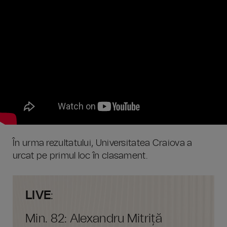
În urma rezultatului, Universitatea Craiova a
urcat pe primul loc în clasament.
LIVE
:
Min. 82: Alexandru Mitriță