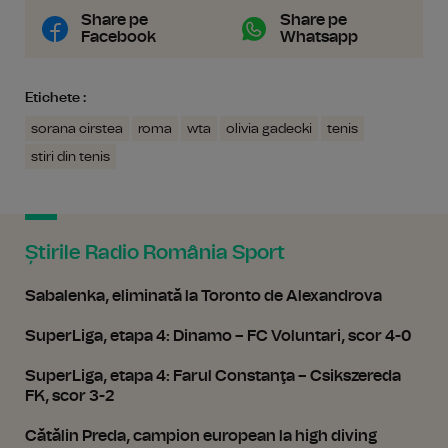
Share pe
Share pe
Facebook
Whatsapp
Etichete :
sorana cirstea
roma
wta
olivia gadecki
tenis
stiri din tenis
Știrile Radio România Sport
Sabalenka, eliminată la Toronto de Alexandrova
SuperLiga, etapa 4: Dinamo – FC Voluntari, scor 4-0
SuperLiga, etapa 4: Farul Constanţa – Csikszereda
FK, scor 3-2
Cătălin Preda, campion european la high diving