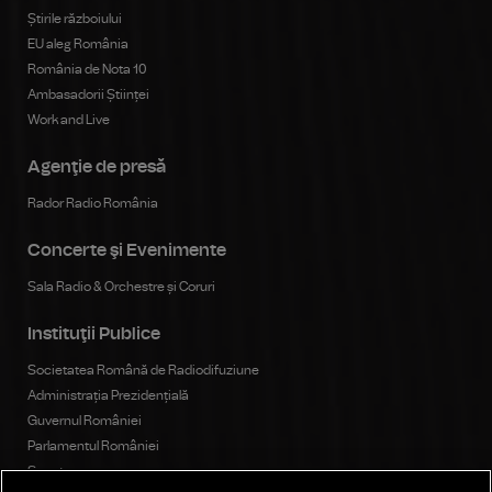
Știrile războiului
EU aleg România
România de Nota 10
Ambasadorii Științei
Work and Live
Agenţie de presă
Rador Radio România
Concerte şi Evenimente
Sala Radio & Orchestre și Coruri
Instituţii Publice
Societatea Română de Radiodifuziune
Administrația Prezidențială
Guvernul României
Parlamentul României
Senat