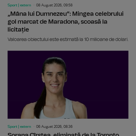
Sport | extern
08 August 2026, 09:58
„Mâna lui Dumnezeu”: Mingea celebrului
gol marcat de Maradona, scoasă la
licitație
Valoarea obiectului este estimată la 10 milioane de dolari.
Sport | extern
06 August 2026, 08:36
Sorana Cîrstea, eliminată de la Toronto