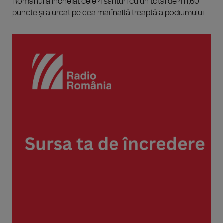
Românul a încheiat cele 4 sărituri cu un total de 411,60
puncte și a urcat pe cea mai înaltă treaptă a podiumului