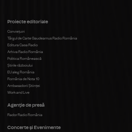
Proiecte editoriale
Conviețuiri
Târgul de Carte Gaudeamus Radio România
Editura Casa Radio
Arhiva Radio România
Politica Românească
Știrile războiului
EU aleg România
România de Nota 10
Ambasadorii Științei
Work and Live
Agenţie de presă
Rador Radio România
Concerte şi Evenimente