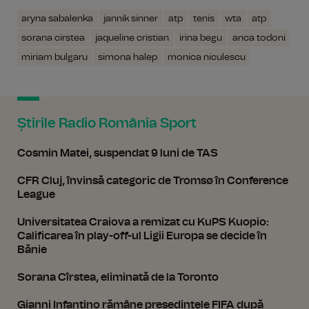
aryna sabalenka
jannik sinner
atp
tenis
wta
atp
sorana cirstea
jaqueline cristian
irina begu
anca todoni
miriam bulgaru
simona halep
monica niculescu
Știrile Radio România Sport
Cosmin Matei, suspendat 9 luni de TAS
CFR Cluj, învinsă categoric de Tromsø în Conference
League
Universitatea Craiova a remizat cu KuPS Kuopio:
Calificarea în play-off-ul Ligii Europa se decide în
Bănie
Sorana Cîrstea, eliminată de la Toronto
Gianni Infantino rămâne președintele FIFA după