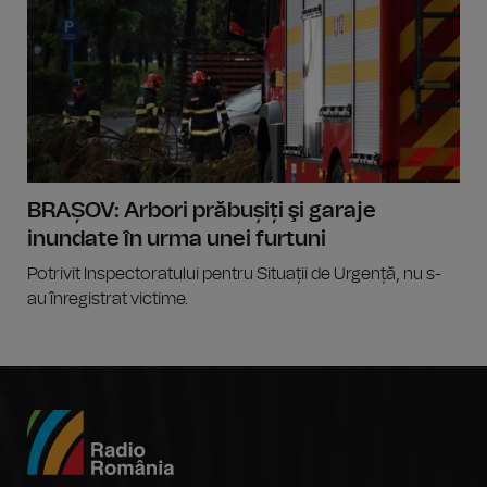
BRAȘOV: Arbori prăbușiți şi garaje
inundate în urma unei furtuni
Potrivit Inspectoratului pentru Situații de Urgență, nu s-
au înregistrat victime.