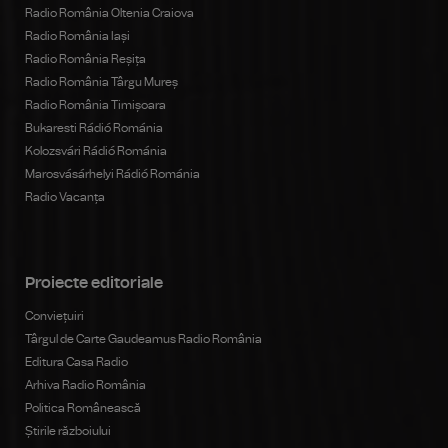
Radio România Oltenia Craiova
Radio România Iași
Radio România Reșița
Radio România Târgu Mureș
Radio România Timișoara
Bukaresti Rádió Románia
Kolozsvári Rádió Románia
Marosvásárhelyi Rádió Románia
Radio Vacanța
Proiecte editoriale
Conviețuiri
Târgul de Carte Gaudeamus Radio România
Editura Casa Radio
Arhiva Radio România
Politica Românească
Știrile războiului