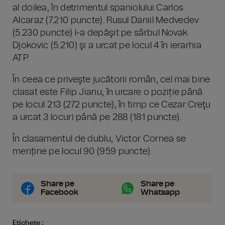
al doilea, în detrimentul spaniolului Carlos
Alcaraz (7.210 puncte). Rusul Daniil Medvedev
(5.230 puncte) l-a depăşit pe sârbul Novak
Djokovic (5.210) şi a urcat pe locul 4 în ierarhia
ATP.
În ceea ce priveşte jucătorii român, cel mai bine
clasat este Filip Jianu, în urcare o poziție până
pe locul 213 (272 puncte), în timp ce Cezar Creţu
a urcat 3 locuri până pe 288 (181 puncte).
În clasamentul de dublu, Victor Cornea se
menține pe locul 90 (959 puncte).
Share pe
Share pe
Facebook
Whatsapp
Etichete :