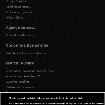
EU aleg România
România de Nota 10
Ambasadorii Științei
Work and Live
Agenţie de presă
Rador Radio România
Concerte şi Evenimente
Sala Radio & Orchestre și Coruri
Instituţii Publice
Societatea Română de Radiodifuziune
Administrația Prezidențială
Guvernul României
Parlamentul României
Senat
Camera Deputaților
Nouă ne pasă ca datele tale personale să rămână confidențiale
Consiliul Național al Audiovizualului
Noi și partenerii noștri
668
stocăm și/sau accesăm informații pe dispozitivul dvs., precum identificatorii