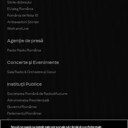
Știrile războiului
EU aleg România
România de Nota 10
Ambasadorii Științei
Work and Live
Agenţie de presă
Rador Radio România
Concerte şi Evenimente
Sala Radio & Orchestre și Coruri
Instituţii Publice
Societatea Română de Radiodifuziune
Administrația Prezidențială
Guvernul României
Parlamentul României
Senat
Camera Deputaților
Nouă ne pasă ca datele tale personale să rămână confidențiale