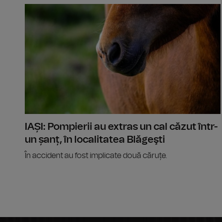
IAȘI: Pompierii au extras un cal căzut într-
un șanț, în localitatea Blăgeşti
În accident au fost implicate două căruțe.