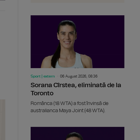
Sport | extern
06 August 2026, 08:36
Sorana Cîrstea, eliminată de la
Toronto
Românca (18 WTA) a fost învinsă de
australianca Maya Joint (48 WTA).