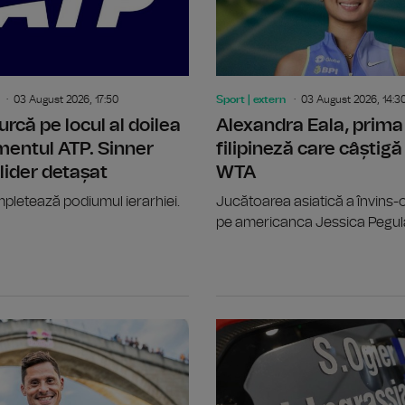
03 August 2026, 17:50
Sport | extern
03 August 2026, 14:3
urcă pe locul al doilea
Alexandra Eala, prima
mentul ATP. Sinner
filipineză care câștigă 
ider detașat
WTA
pletează podiumul ierarhiei.
Jucătoarea asiatică a învins-o 
pe americanca Jessica Pegul
Canotaj: Alte două titluri europene, 