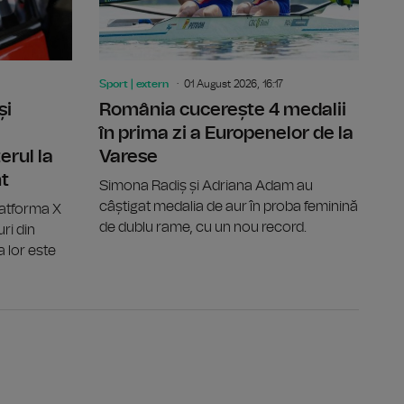
Sport | extern
01 August 2026, 16:17
și
România cucerește 4 medalii
în prima zi a Europenelor de la
erul la
Varese
nt
Simona Radiș și Adriana Adam au
câștigat medalia de aur în proba feminină
latforma X
de dublu rame, cu un nou record.
ri din
a lor este