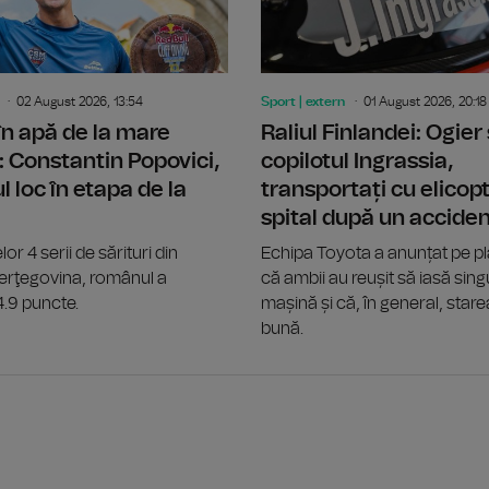
02 August 2026, 13:54
Sport | extern
01 August 2026, 20:18
 în apă de la mare
Raliul Finlandei: Ogier 
: Constantin Popovici,
copilotul Ingrassia,
l loc în etapa de la
transportați cu elicopt
spital după un accide
lor 4 serii de sărituri din
Echipa Toyota a anunțat pe p
Herţegovina, românul a
că ambii au reușit să iasă singu
4.9 puncte.
mașină și că, în general, stare
bună.