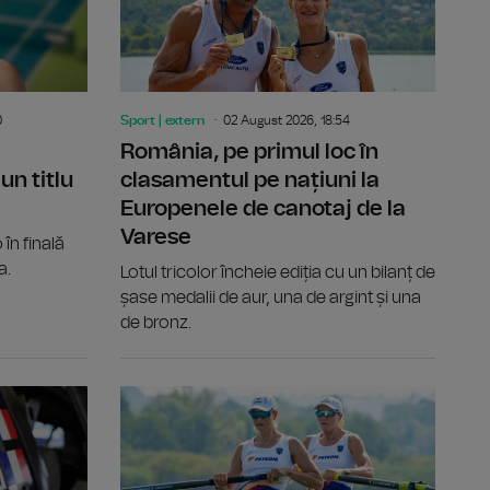
0
Sport | extern
02 August 2026, 18:54
România, pe primul loc în
un titlu
clasamentul pe națiuni la
Europenele de canotaj de la
Varese
în finală
a.
Lotul tricolor încheie ediția cu un bilanț de
șase medalii de aur, una de argint și una
de bronz.
cucerite de echipajele României la Varese
Sărituri în apă de la mare înălțime: Constantin Popovici,
Raliul Finl