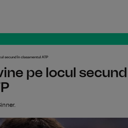
Radio Român
ocul secund în clasamentul ATP
vine pe locul secund
TP
inner.