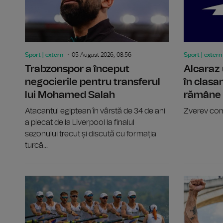
Sport | extern
05 August 2026, 08:56
Sport | extern
Trabzonspor a început
Alcaraz 
negocierile pentru transferul
în clasa
lui Mohamed Salah
rămâne l
Atacantul egiptean în vârstă de 34 de ani
Zverev com
a plecat de la Liverpool la finalul
sezonului trecut și discută cu formația
turcă...