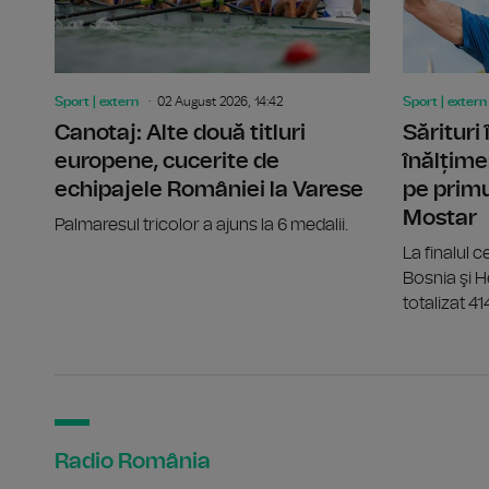
Sport | extern
02 August 2026, 14:42
Sport | extern
Canotaj: Alte două titluri
Sărituri
europene, cucerite de
înălțime
echipajele României la Varese
pe primu
Mostar
Palmaresul tricolor a ajuns la 6 medalii.
La finalul ce
Bosnia şi 
totalizat 41
Radio România