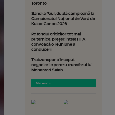
Toronto
Sandra Paul, dublă campioană la
Campionatul Național de Vară de
Kaiac-Canoe 2026
Pe fondul criticilor tot mai
puternice, președintele FIFA
convoacă o reuniune a
conducerii
Trabzonspor a început
negocierile pentru transferul lui
Mohamed Salah
Mai multe...