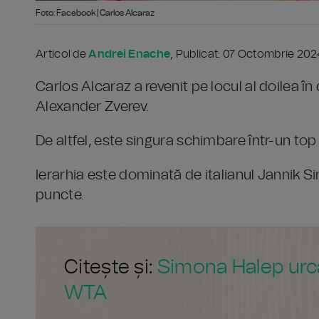
Foto: Facebook | Carlos Alcaraz
Articol de
Andrei Enache
, Publicat: 07 Octombrie 202
Carlos Alcaraz a revenit pe locul al doilea 
Alexander Zverev.
De altfel, este singura schimbare într-un top 
Ierarhia este dominată de italianul Jannik S
puncte.
Citește și:
Simona Halep urcă
WTA