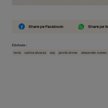
Share pe Facebook
Share pe 
Etichete :
tenis
carlos alcaraz
atp
jannik sinner
alexander zverev