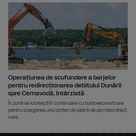
IAȘI: Po
Operațiunea de scufundare a barjelor
pentru redirecționarea debitului Dunării
spre Cernavodă, întârziată
În zonă se lucrează în continuare cu buldoexcavatoare
pentru spargerea unui pinten de piatră de pe malul drept,
care...