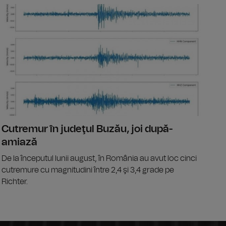
mpierii au extras un cal căzut într-un șanț, în localitatea Blăgeşt
Operațiunea
Cutremur în judeţul Buzău, joi după-
amiază
De la începutul lunii august, în România au avut loc cinci
cutremure cu magnitudini între 2,4 şi 3,4 grade pe
Richter.