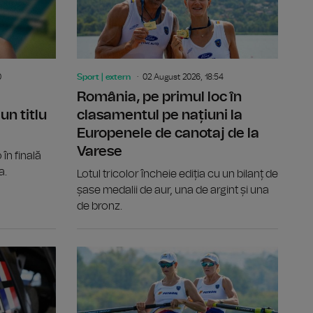
0
Sport | extern
02 August 2026, 18:54
România, pe primul loc în
un titlu
clasamentul pe națiuni la
Europenele de canotaj de la
Varese
în finală
a.
Lotul tricolor încheie ediția cu un bilanț de
șase medalii de aur, una de argint și una
de bronz.
cucerite de echipajele României la Varese
Sărituri în apă de la mare înălțime: Constantin Popovici,
Raliul Finl