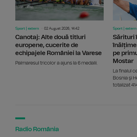
Sport | extern
02 August 2026, 14:42
Sport | extern
Canotaj: Alte două titluri
Sărituri
europene, cucerite de
înălțime
echipajele României la Varese
pe primu
Mostar
Palmaresul tricolor a ajuns la 6 medalii.
La finalul ce
Bosnia şi 
totalizat 41
Radio România