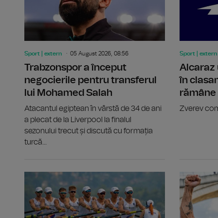
Sport | extern
05 August 2026, 08:56
Sport | extern
Trabzonspor a început
Alcaraz 
negocierile pentru transferul
în clasa
lui Mohamed Salah
rămâne l
Atacantul egiptean în vârstă de 34 de ani
Zverev com
a plecat de la Liverpool la finalul
sezonului trecut și discută cu formația
turcă...