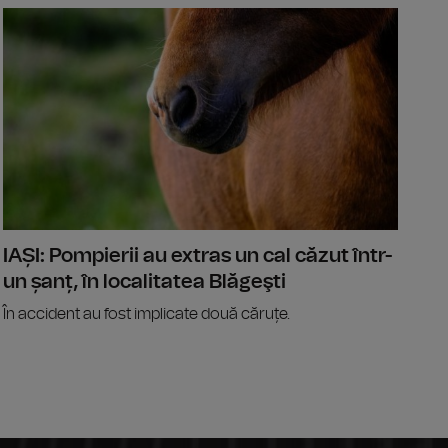
este un miliard de lei, alocați pentru siguranţa rutieră de la î
Ilie Boloja
IAȘI: Pompierii au extras un cal căzut într-
un șanț, în localitatea Blăgeşti
În accident au fost implicate două căruțe.