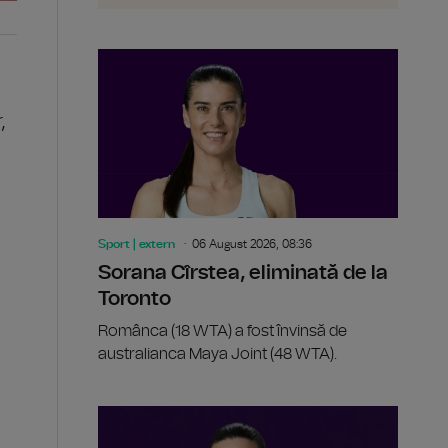
,
Sport | extern
06 August 2026, 08:36
Sorana Cîrstea, eliminată de la
Toronto
Românca (18 WTA) a fost învinsă de
australianca Maya Joint (48 WTA).