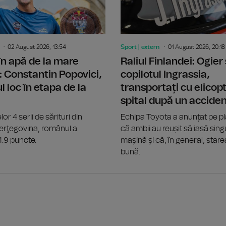
02 August 2026, 13:54
Sport | extern
01 August 2026, 20:18
 în apă de la mare
Raliul Finlandei: Ogier 
: Constantin Popovici,
copilotul Ingrassia,
l loc în etapa de la
transportați cu elicopt
spital după un accide
lor 4 serii de sărituri din
Echipa Toyota a anunțat pe p
Herţegovina, românul a
că ambii au reușit să iasă singu
4.9 puncte.
mașină și că, în general, stare
bună.