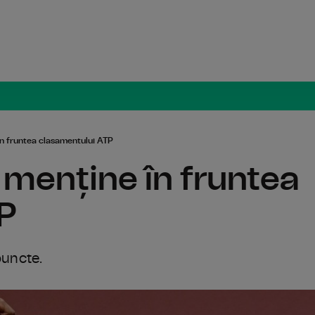
Radio Român
în fruntea clasamentului ATP
 menține în fruntea
P
puncte.