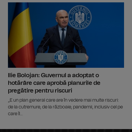
CNAIR: P
Ilie Bolojan: Guvernul a adoptat o
hotărâre care aprobă planurile de
pregătire pentru riscuri
„E un plan general care are în vedere mai multe riscuri:
de la cutremure, de la războaie, pandemii, inclusiv cel pe
care îl...