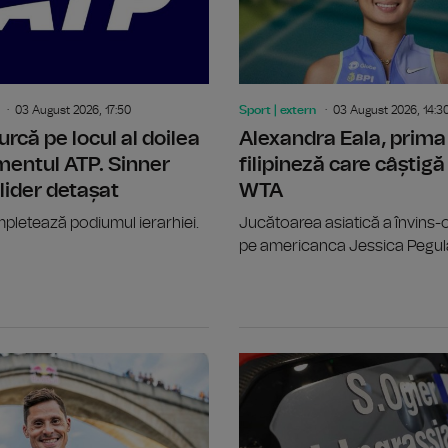
03 August 2026, 17:50
Sport | extern
03 August 2026, 14:3
urcă pe locul al doilea
Alexandra Eala, prima
mentul ATP. Sinner
filipineză care câștigă 
ider detașat
WTA
pletează podiumul ierarhiei.
Jucătoarea asiatică a învins-o 
pe americanca Jessica Pegul
Canotaj: Alte două titluri europene, 