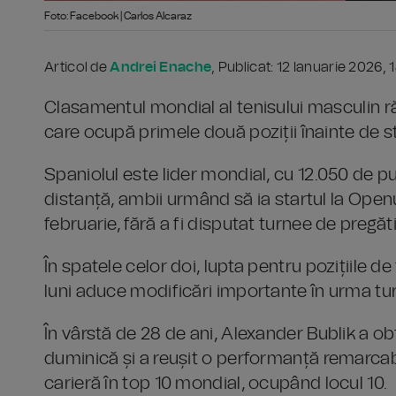
Foto: Facebook | Carlos Alcaraz
Articol de
Andrei Enache
, Publicat: 12 Ianuarie 2026, 
Clasamentul mondial al tenisului masculin 
care ocupă primele două poziții înainte de s
Spaniolul este lider mondial, cu 12.050 de pu
distanță, ambii urmând să ia startul la Openul
februarie, fără a fi disputat turnee de pregăti
În spatele celor doi, lupta pentru pozițiile d
luni aduce modificări importante în urma tu
În vârstă de 28 de ani, Alexander Bublik a o
duminică și a reușit o performanță remarcabil
carieră în top 10 mondial, ocupând locul 10.