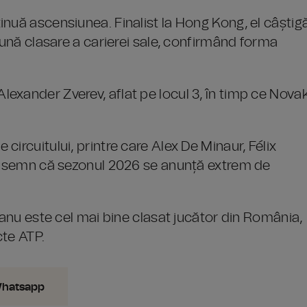
nuă ascensiunea. Finalist la Hong Kong, el câștig
bună clasare a carierei sale, confirmând forma
exander Zverev, aflat pe locul 3, în timp ce Nova
ircuitului, printre care Alex De Minaur, Félix
z, semn că sezonul 2026 se anunță extrem de
ianu este cel mai bine clasat jucător din România,
cte ATP.
Whatsapp