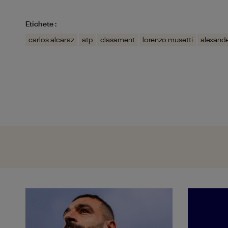
Etichete :
carlos alcaraz
atp
clasament
lorenzo musetti
alexande