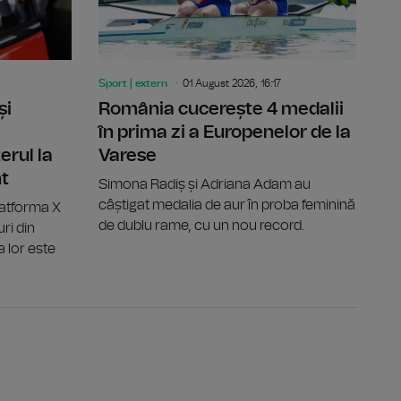
Sport | extern
01 August 2026, 16:17
și
România cucerește 4 medalii
în prima zi a Europenelor de la
erul la
Varese
nt
Simona Radiș și Adriana Adam au
câștigat medalia de aur în proba feminină
latforma X
de dublu rame, cu un nou record.
ri din
a lor este