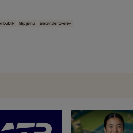
r bublik
filip jianu
alexander zverev
Trabzonspor a început negocierile pe