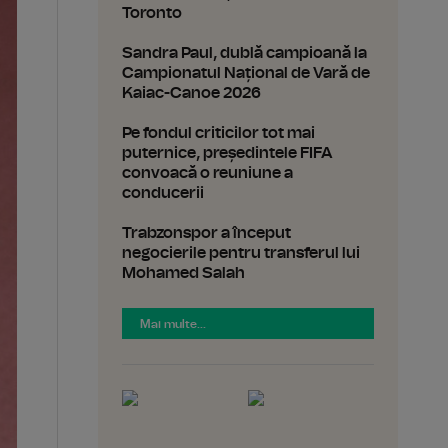
Toronto
Sandra Paul, dublă campioană la
Campionatul Național de Vară de
Kaiac-Canoe 2026
Pe fondul criticilor tot mai
puternice, președintele FIFA
convoacă o reuniune a
conducerii
Trabzonspor a început
negocierile pentru transferul lui
Mohamed Salah
Mai multe...