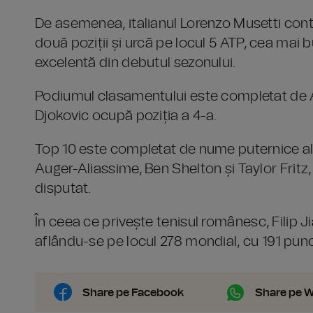
De asemenea, italianul Lorenzo Musetti conti
două poziții și urcă pe locul 5 ATP, cea mai 
excelentă din debutul sezonului.
Podiumul clasamentului este completat de Al
Djokovic ocupă poziția a 4-a.
Top 10 este completat de nume puternice ale c
Auger-Aliassime, Ben Shelton și Taylor Frit
disputat.
În ceea ce privește tenisul românesc, Filip J
aflându-se pe locul 278 mondial, cu 191 pun
Share pe Facebook
Share pe 