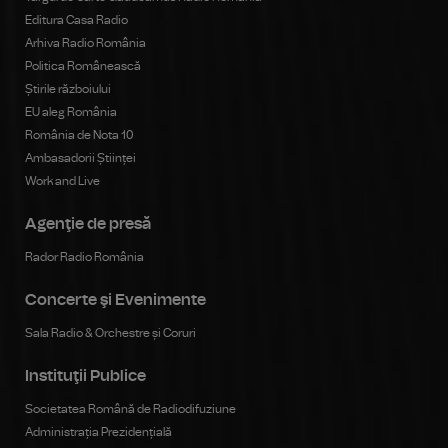
Editura Casa Radio
Arhiva Radio România
Politica Românească
Știrile războiului
EU aleg România
România de Nota 10
Ambasadorii Științei
Work and Live
Agenţie de presă
Rador Radio România
Concerte şi Evenimente
Sala Radio & Orchestre și Coruri
Instituţii Publice
Societatea Română de Radiodifuziune
Administrația Prezidențială