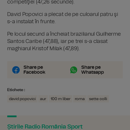
competiţiei (47,26 secunde).
David Popovici a plecat de pe culoarul patru şi
s-a instalat în frunte.
Pe locul secund a încheiat brazilianul Guilherme
Santos Caribe (47,88), iar pe trei s-a clasat
maghiarul Kristof Milak (47,89).
Share pe
Share pe
Facebook
Whatsapp
Etichete :
david popovici
aur
100 m liber
roma
sette colli
Știrile Radio România Sport