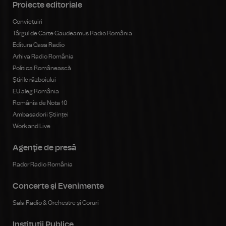
Proiecte editoriale
Conviețuiri
Târgul de Carte Gaudeamus Radio România
Editura Casa Radio
Arhiva Radio România
Politica Românească
Știrile războiului
EU aleg România
România de Nota 10
Ambasadorii Științei
Work and Live
Agenţie de presă
Rador Radio România
Concerte şi Evenimente
Sala Radio & Orchestre și Coruri
Instituţii Publice