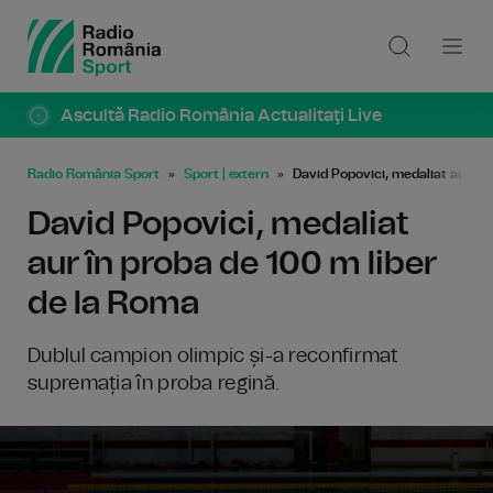
Ascultă Radio România Actualitaţi Live
Radio România Sport
Sport | extern
David Popovici, medaliat aur în
David Popovici, medaliat
aur în proba de 100 m liber
de la Roma
Dublul campion olimpic și-a reconfirmat
supremația în proba regină.