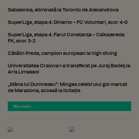
Sabalenka, eliminată la Toronto de Alexandrova
SuperLiga, etapa 4: Dinamo – FC Voluntari, scor 4-0
SuperLiga, etapa 4: Farul Constanţa – Csikszereda
FK, scor 3-2
Cătălin Preda, campion european la high diving
Universitatea Craiova l-a transferat pe Juraj Badelj la
Aris Limassol
„Mâna lui Dumnezeu”: Mingea celebrului gol marcat
de Maradona, scoasă la licitație
Mai multe...