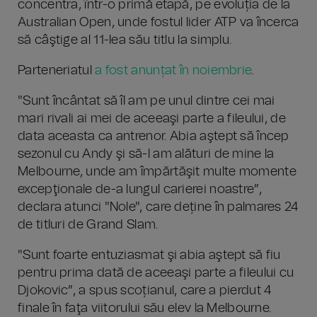
concentra, într-o primă etapă, pe evoluția de la
Australian Open, unde fostul lider ATP va încerca
să câştige al 11-lea său titlu la simplu.
Parteneriatul
a fost anunțat în noiembrie
.
"Sunt încântat să îl am pe unul dintre cei mai
mari rivali ai mei de aceeaşi parte a fileului, de
data aceasta ca antrenor. Abia aştept să încep
sezonul cu Andy şi să-l am alături de mine la
Melbourne, unde am împărtăşit multe momente
excepţionale de-a lungul carierei noastre”,
declara atunci "Nole", care deține în palmares 24
de titluri de Grand Slam.
"Sunt foarte entuziasmat şi abia aştept să fiu
pentru prima dată de aceeaşi parte a fileului cu
Djokovic”, a spus scoțianul, care a pierdut 4
finale în faţa viitorului său elev la Melbourne.