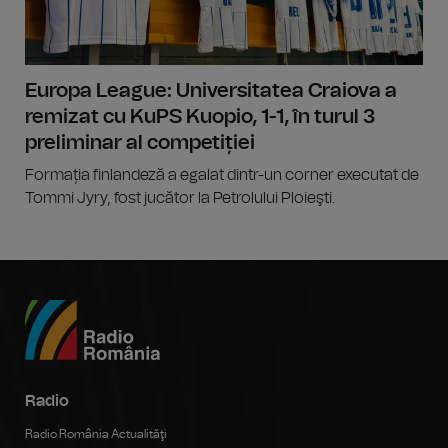
Europa League: Universitatea Craiova a
remizat cu KuPS Kuopio, 1-1, în turul 3
preliminar al competiției
Formația finlandeză a egalat dintr-un corner executat de
Tommi Jyry, fost jucător la Petrolului Ploieşti.
Radio
Radio România Actualităţi