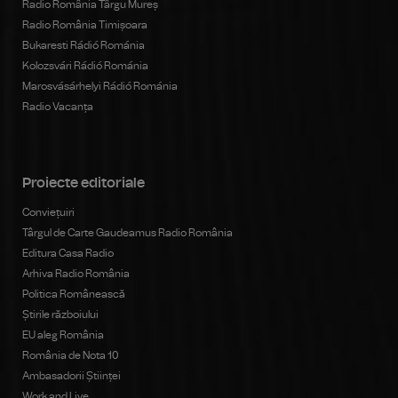
Radio România Târgu Mureș
Radio România Timișoara
Bukaresti Rádió Románia
Kolozsvári Rádió Románia
Marosvásárhelyi Rádió Románia
Radio Vacanța
Proiecte editoriale
Conviețuiri
Târgul de Carte Gaudeamus Radio România
Editura Casa Radio
Arhiva Radio România
Politica Românească
Știrile războiului
EU aleg România
România de Nota 10
Ambasadorii Științei
Work and Live