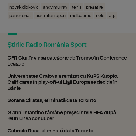
novak djokovic
andy murray
tenis
pregatire
parteneriat
australian open
melbourne
nole
atp
Știrile Radio România Sport
CFR Cluj, învinsă categoric de Tromsø în Conference
League
Universitatea Craiova a remizat cu KuPS Kuopio:
Calificarea în play-off-ul Ligii Europa se decide în
Bănie
Sorana Cîrstea, eliminată de la Toronto
Gianni Infantino rămâne președintele FIFA după
reuniunea conducerii
Gabriela Ruse, eliminată de la Toronto