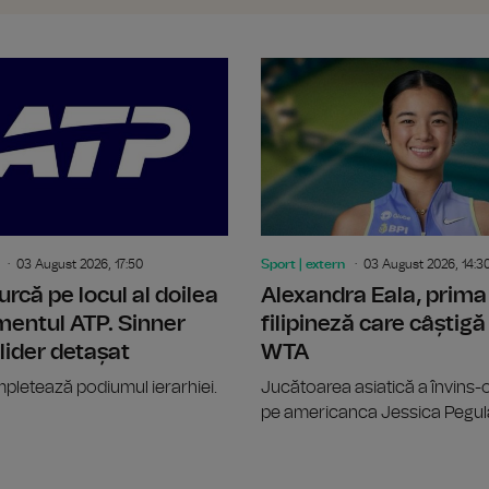
Trabzonspor a început negocierile pe
03 August 2026, 17:50
Sport | extern
03 August 2026, 14:3
urcă pe locul al doilea
Alexandra Eala, prima
mentul ATP. Sinner
filipineză care câștigă 
ider detașat
WTA
pletează podiumul ierarhiei.
Jucătoarea asiatică a învins-o 
pe americanca Jessica Pegul