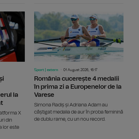
cucerite de echipajele României la Varese
Sărituri în apă de la mare înălțime: Constantin Popovici,
Raliul Finl
Sport | extern
01 August 2026, 16:17
și
România cucerește 4 medalii
în prima zi a Europenelor de la
erul la
Varese
nt
Simona Radiș și Adriana Adam au
câștigat medalia de aur în proba feminină
latforma X
de dublu rame, cu un nou record.
ri din
a lor este