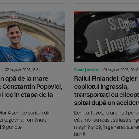
Canotaj: Alte două titluri europene, 
02 August 2026, 13:54
Sport | extern
01 August 2026, 20:18
 în apă de la mare
Raliul Finlandei: Ogier 
: Constantin Popovici,
copilotul Ingrassia,
l loc în etapa de la
transportați cu elicopt
spital după un accide
lor 4 serii de sărituri din
Echipa Toyota a anunțat pe p
Herţegovina, românul a
că ambii au reușit să iasă singu
4.9 puncte.
mașină și că, în general, stare
bună.