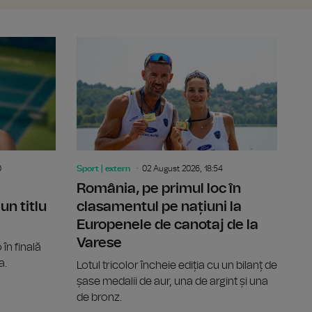
ntru transferul lui Mohamed Salah
Alcaraz urcă pe locul al doilea în clasamentul ATP. Sinn
Alexandra E
0
Sport | extern
02 August 2026, 18:54
România, pe primul loc în
un titlu
clasamentul pe națiuni la
Europenele de canotaj de la
Varese
în finală
a.
Lotul tricolor încheie ediția cu un bilanț de
șase medalii de aur, una de argint și una
de bronz.