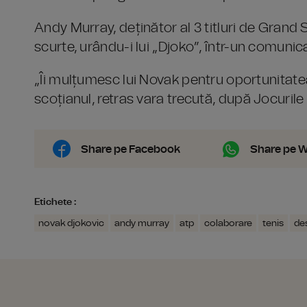
Andy Murray, deținător al 3 titluri de Grand S
scurte, urându-i lui „Djoko”, într-un comunica
„Îi mulțumesc lui Novak pentru oportunitate
scoțianul, retras vara trecută, după Jocurile
Share pe Facebook
Share pe 
Etichete :
novak djokovic
andy murray
atp
colaborare
tenis
de