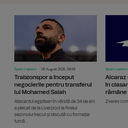
Sport | extern
05 August 2026, 08:56
Sport | extern
Trabzonspor a început
Alcaraz 
negocierile pentru transferul
în clasa
lui Mohamed Salah
rămâne l
Atacantul egiptean în vârstă de 34 de ani
Zverev com
a plecat de la Liverpool la finalul
sezonului trecut și discută cu formația
turcă...