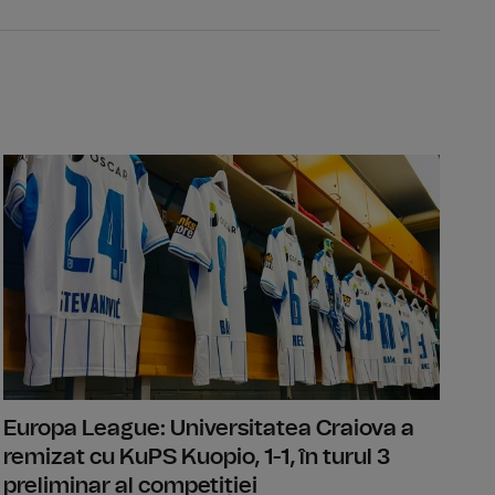
ge a integrității, contestată la CCR de USR și PNL
Conference 
Europa League: Universitatea Craiova a
remizat cu KuPS Kuopio, 1-1, în turul 3
preliminar al competiției