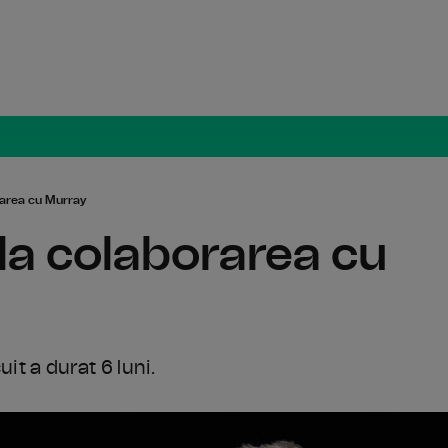
Radio Român
rarea cu Murray
la colaborarea cu
uit a durat 6 luni.