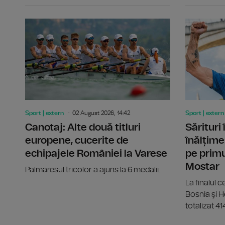
Sport | extern
02 August 2026, 14:42
Sport | extern
Canotaj: Alte două titluri
Sărituri
europene, cucerite de
înălțime
echipajele României la Varese
pe primu
Mostar
Palmaresul tricolor a ajuns la 6 medalii.
La finalul ce
Bosnia şi 
totalizat 41