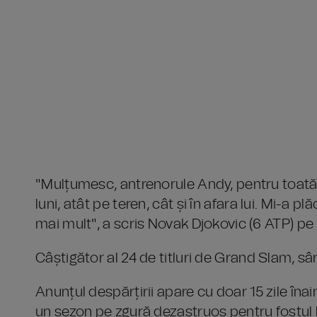
"Mulțumesc, antrenorule Andy, pentru toată m
luni, atât pe teren, cât și în afara lui. Mi-a 
mai mult", a scris Novak Djokovic (6 ATP) p
Câștigător al 24 de titluri de Grand Slam, sâr
Anunțul despărțirii apare cu doar 15 zile îna
un sezon pe zgură dezastruos pentru fostul l