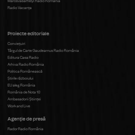
Marosvásárhelyi Rádió Románia
Radio Vacanța
Proiecte editoriale
Conviețuiri
Târgul de Carte Gaudeamus Radio România
Editura Casa Radio
Arhiva Radio România
Politica Românească
Știrile războiului
EU aleg România
România de Nota 10
Ambasadorii Științei
Work and Live
Agenţie de presă
Rador Radio România