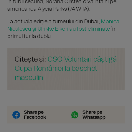
În turul secund, Sorana Cîrstea o va întâlni pe
americanca Alycia Parks (74 WTA).
La actuala ediție a turneului din Dubai,
Monica
Niculescu și Ulrikke Eikeri au fost eliminate
în
primul tur la dublu.
Citește și:
CSO Voluntari câștigă
Cupa României la baschet
masculin
Share pe
Share pe
Facebook
Whatsapp