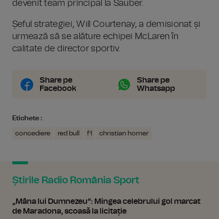
devenit team principal la Sauber.
Șeful strategiei, Will Courtenay, a demisionat și
urmează să se alăture echipei McLaren în
calitate de director sportiv.
Share pe
Share pe
Facebook
Whatsapp
Etichete :
concediere
red bull
f1
christian horner
Știrile Radio România Sport
„Mâna lui Dumnezeu”: Mingea celebrului gol marcat
de Maradona, scoasă la licitație