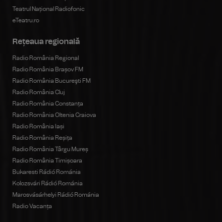
Teatrul Național Radiofonic
eTeatru.ro
Rețeaua regională
Radio România Regional
Radio România Brașov FM
Radio România Bucureşti FM
Radio România Cluj
Radio România Constanța
Radio România Oltenia Craiova
Radio România Iași
Radio România Reșița
Radio România Târgu Mureș
Radio România Timișoara
Bukaresti Rádió Románia
Kolozsvári Rádió Románia
Marosvásárhelyi Rádió Románia
Radio Vacanța