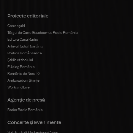
Proiecte editoriale
Conviețuiri
Târgul de Carte Gaudeamus Radio România
Editura Casa Radio
Arhiva Radio România
Politica Românească
Știrile războiului
EU aleg România
România de Nota 10
Ambasadorii Științei
Work and Live
Agenţie de presă
Rador Radio România
Concerte şi Evenimente
Sala Radio & Orchestre și Coruri