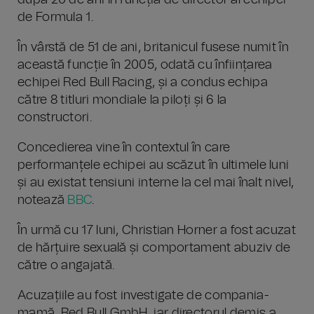
după 20 de ani în funcția de director al echipei
de Formula 1.
În vârstă de 51 de ani, britanicul fusese numit în
această funcție în 2005, odată cu înființarea
echipei Red Bull Racing, și a condus echipa
către 8 titluri mondiale la piloți și 6 la
constructori.
Concedierea vine în contextul în care
performanțele echipei au scăzut în ultimele luni
și au existat tensiuni interne la cel mai înalt nivel,
notează
BBC
.
În urmă cu 17 luni, Christian Horner a fost acuzat
de hărțuire sexuală și comportament abuziv de
către o angajată.
Acuzațiile au fost investigate de compania-
mamă, Red Bull GmbH, iar directorul demis a