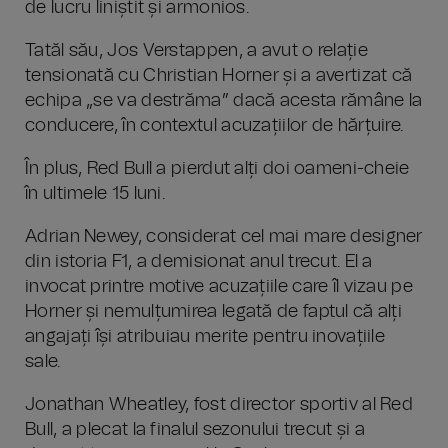
de lucru liniștit și armonios.
Tatăl său, Jos Verstappen, a avut o relație
tensionată cu Christian Horner și a avertizat că
echipa „se va destrăma” dacă acesta rămâne la
conducere, în contextul acuzațiilor de hărțuire.
În plus, Red Bull a pierdut alți doi oameni-cheie
în ultimele 15 luni.
Adrian Newey, considerat cel mai mare designer
din istoria F1, a demisionat anul trecut. El a
invocat printre motive acuzațiile care îl vizau pe
Horner și nemulțumirea legată de faptul că alți
angajați își atribuiau merite pentru inovațiile
sale.
Jonathan Wheatley, fost director sportiv al Red
Bull, a plecat la finalul sezonului trecut și a