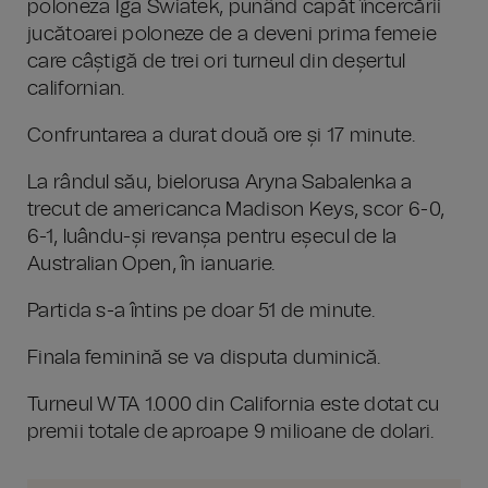
poloneza Iga Swiatek, punând capăt încercării
jucătoarei poloneze de a deveni prima femeie
care câștigă de trei ori turneul din deșertul
californian.
Confruntarea a durat două ore și 17 minute.
La rândul său, bielorusa Aryna Sabalenka a
trecut de americanca Madison Keys, scor 6-0,
6-1, luându-și revanșa pentru eșecul de la
Australian Open, în ianuarie.
Partida s-a întins pe doar 51 de minute.
Finala feminină se va disputa duminică.
Turneul WTA 1.000 din California este dotat cu
premii totale de aproape 9 milioane de dolari.