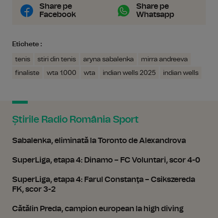
Share pe
Share pe
Facebook
Whatsapp
Etichete :
tenis
stiri din tenis
aryna sabalenka
mirra andreeva
finaliste
wta 1.000
wta
indian wells 2025
indian wells
Știrile Radio România Sport
Sabalenka, eliminată la Toronto de Alexandrova
SuperLiga, etapa 4: Dinamo – FC Voluntari, scor 4-0
SuperLiga, etapa 4: Farul Constanţa – Csikszereda
FK, scor 3-2
Cătălin Preda, campion european la high diving