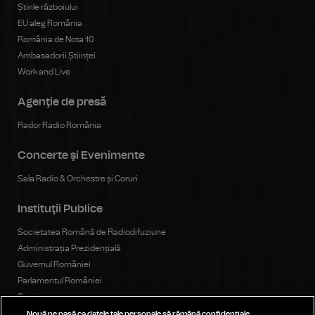
Știrile războiului
EU aleg România
România de Nota 10
Ambasadorii Științei
Work and Live
Agenţie de presă
Rador Radio România
Concerte şi Evenimente
Sala Radio & Orchestre și Coruri
Instituţii Publice
Societatea Română de Radiodifuziune
Administrația Prezidențială
Guvernul României
Parlamentul României
Senat
Camera Deputaților
Nouă ne pasă ca datele tale personale să rămână confidențiale