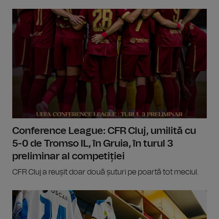
Conference League: CFR Cluj, umilită cu
5-0 de Tromso IL, în Gruia, în turul 3
preliminar al competiției
CFR Cluj a reușit doar două șuturi pe poartă tot meciul.