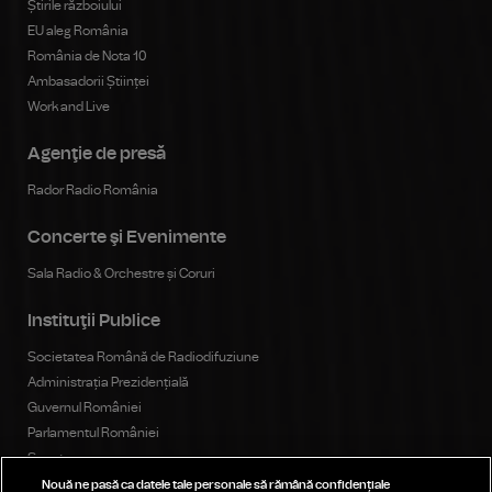
Știrile războiului
EU aleg România
România de Nota 10
Ambasadorii Științei
Work and Live
Agenţie de presă
Rador Radio România
Concerte şi Evenimente
Sala Radio & Orchestre și Coruri
Instituţii Publice
Societatea Română de Radiodifuziune
Administrația Prezidențială
Guvernul României
Parlamentul României
Senat
Camera Deputaților
Nouă ne pasă ca datele tale personale să rămână confidențiale