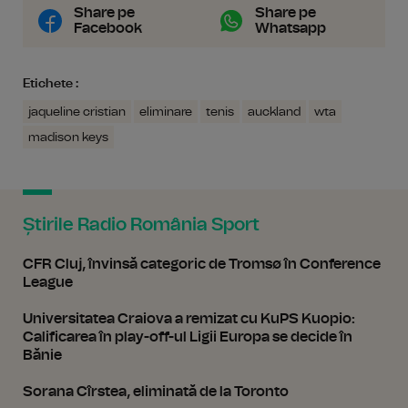
Share pe
Share pe
Facebook
Whatsapp
Etichete :
jaqueline cristian
eliminare
tenis
auckland
wta
madison keys
Știrile Radio România Sport
CFR Cluj, învinsă categoric de Tromsø în Conference
League
Universitatea Craiova a remizat cu KuPS Kuopio:
Calificarea în play-off-ul Ligii Europa se decide în
Bănie
Sorana Cîrstea, eliminată de la Toronto