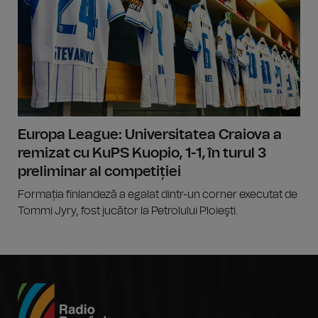
Europa League: Universitatea Craiova a
remizat cu KuPS Kuopio, 1-1, în turul 3
preliminar al competiției
Formația finlandeză a egalat dintr-un corner executat de
Tommi Jyry, fost jucător la Petrolului Ploieşti.