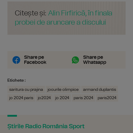
Citește și:
Alin Firfirică, în finala
probei de aruncare a discului
Share pe
Share pe
Facebook
Whatsapp
Etichete :
saritura cu prajina
jocurile olimpice
armand duplantis
jo 2024 paris
jo2024
jo 2024
paris 2024
paris2024
Știrile Radio România Sport