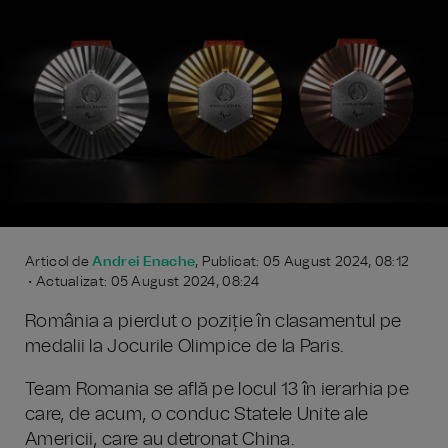
Articol de
Andrei Enache
, Publicat: 05 August 2024, 08:12
• Actualizat: 05 August 2024, 08:24
România a pierdut o poziție în clasamentul pe
medalii la Jocurile Olimpice de la Paris.
Team Romania se află pe locul 13 în ierarhia pe
care, de acum, o conduc Statele Unite ale
Americii, care au detronat China.