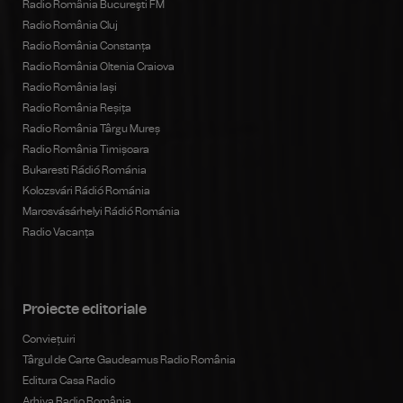
Radio România Bucureşti FM
Radio România Cluj
Radio România Constanța
Radio România Oltenia Craiova
Radio România Iași
Radio România Reșița
Radio România Târgu Mureș
Radio România Timișoara
Bukaresti Rádió Románia
Kolozsvári Rádió Románia
Marosvásárhelyi Rádió Románia
Radio Vacanța
Proiecte editoriale
Conviețuiri
Târgul de Carte Gaudeamus Radio România
Editura Casa Radio
Arhiva Radio România