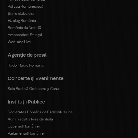
Politica Românească
Știrile războiului
EU aleg România
România de Nota 10
Ambasadorii Științei
Work and Live
Agenţie de presă
Rador Radio România
Concerte şi Evenimente
Sala Radio & Orchestre și Coruri
Instituţii Publice
Societatea Română de Radiodifuziune
Administrația Prezidențială
Guvernul României
Parlamentul României