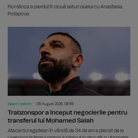
Românca a pierdut în două seturi duelul cu Anastasia
Potapova.
Sport | extern
05 August 2026, 08:56
Trabzonspor a început negocierile pentru
transferul lui Mohamed Salah
Atacantul egiptean în vârstă de 34 de ani a plecat de la
Liverpool la finalul sezonului trecut și discută cu formația