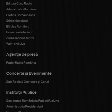
Editura Casa Radio
Arhiva Radio România
Politica Românească
Știrile războiului
EU aleg România
România de Nota 10
Ambasadorii Științei
Work and Live
Agenţie de presă
Rador Radio România
Concerte şi Evenimente
Sala Radio & Orchestre și Coruri
Instituţii Publice
Societatea Română de Radiodifuziune
Administrația Prezidențială