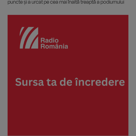
puncte și a urcat pe cea mai înaltă treaptă a podiumului