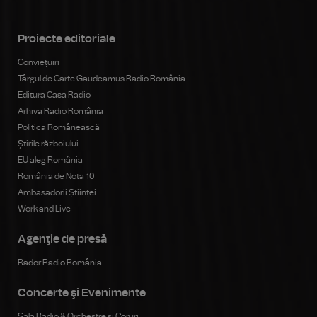
Proiecte editoriale
Conviețuiri
Târgul de Carte Gaudeamus Radio România
Editura Casa Radio
Arhiva Radio România
Politica Românească
Știrile războiului
EU aleg România
România de Nota 10
Ambasadorii Științei
Work and Live
Agenţie de presă
Rador Radio România
Concerte şi Evenimente
Sala Radio & Orchestre și Coruri