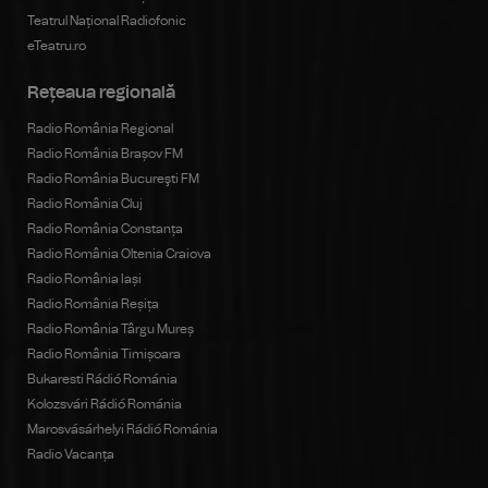
Teatrul Național Radiofonic
eTeatru.ro
Rețeaua regională
Radio România Regional
Radio România Brașov FM
Radio România Bucureşti FM
Radio România Cluj
Radio România Constanța
Radio România Oltenia Craiova
Radio România Iași
Radio România Reșița
Radio România Târgu Mureș
Radio România Timișoara
Bukaresti Rádió Románia
Kolozsvári Rádió Románia
Marosvásárhelyi Rádió Románia
Radio Vacanța