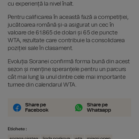
cu experiență la nivel înalt.
Pentru calificarea în această fază a competiției,
jucătoarea română și-a asigurat un cec în
valoare de 61.865 de dolari și 65 de puncte
WTA, rezultate care contribuie la consolidarea
poziției sale în clasament.
Evoluția Soranei confirmă forma bună din acest
sezon și menține speranțele pentru un parcurs
cât mai lung la unul dintre cele mai importante
turnee din calendarul WTA.
Share pe
Share pe
Facebook
Whatsapp
Etichete :
sorana cirstea
linda noskova
wta
miami open