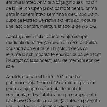
Italianul Matteo Arnaldi a câștigat duelul italian
de la French Open și s-a calificat pentru prima
dată în carieră într-o semifinală de Grand Slam,
după ce Matteo Berrettini s-a retras din cauza
unei accidentări, miercuri, la scorul de 7-5, 5-2.
Acesta, care a solicitat intervenția echipei
medicale după trei game-uri din setul al doilea,
acuzând aparent dureri la șold, a decis să
renunțe la schimbarea terenurilor, după ce a fost
încurajat să facă acest lucru de membrii echipei
sale.
Arnaldi, ocupantul locului 104 mondial,
petrecuse deja 17 ore și 42 de minute pe teren
pentru a ajunge în sferturile de finală. În
semifinale, el îl va întâlni vineri pe compatriotul
său Flavio Cobolli, ceea ce garantează prezența
unui jucător italian în finala de duminică, în