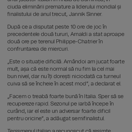
ciuda eliminării premature a liderului mondial și
finalistului de anul trecut, Jannik Sinner.
După ce a disputat peste 10 ore de joc în
precedentele două tururi, Arnaldi a stat aproape
două ore pe terenul Philippe-Chatrier în
confruntarea de miercuri.
„Este o situație dificilă. Amândoi am jucat foarte
mult, așa că este normal să nu fim la cel mai
bun nivel, dar nu îți dorești niciodată ca turneul
cuiva să se încheie în acest mod”, a declarat el.
„Facem o treabă foarte bună în Italia. Sper să se
recupereze rapid. Sezonul pe iarbă începe în
curând, iar el este un adversar foarte dificil
pentru oricine”, a adăugat semifinalistul.
Tenismenul italian a recunoscut că resimte