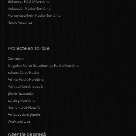
Bukaresti Rádió Románia
Kolozsvári Rádió Románia
Marosvásárhelyi Rádió Románia
Radio Vacanța
Proiecte editoriale
Conviețuiri
Târgul de Carte Gaudeamus Radio România
Editura Casa Radio
Arhiva Radio România
Politica Românească
Știrile războiului
EU aleg România
România de Nota 10
Ambasadorii Științei
Work and Live
Agenţie de presă