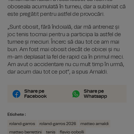
oboseala acumulată în turneu, dar a subliniat că
este pregătit pentru astfel de provocări.
„Sunt obosit, fără îndoială, dar mă antrenez și
joc tenis tocmai pentru a participa la astfel de
turnee și meciuri. Încerc să dau tot ce am mai
bun. Am fost mai obosit decât de obicei și nu
m-am deplasat la fel de rapid ca în primul meci.
Am avut o accidentare nu cu mult timp în urmă,
dar acum dau tot ce pot”, a spus Arnaldi.
Share pe
Share pe
Facebook
Whatsapp
Etichete :
roland-garros
roland-garros 2026
matteo arnaldi
matteo berrettini
tenis
flavio cobolli