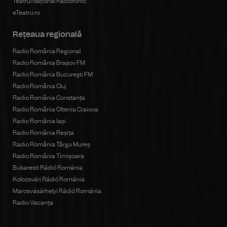
Teatrul Național Radiofonic
eTeatru.ro
Rețeaua regională
Radio România Regional
Radio România Brașov FM
Radio România Bucureşti FM
Radio România Cluj
Radio România Constanța
Radio România Oltenia Craiova
Radio România Iași
Radio România Reșița
Radio România Târgu Mureș
Radio România Timișoara
Bukaresti Rádió Románia
Kolozsvári Rádió Románia
Marosvásárhelyi Rádió Románia
Radio Vacanța