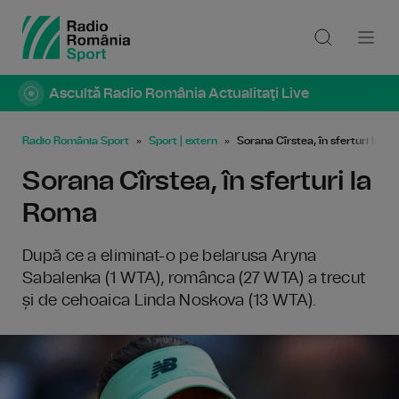
Ascultă Radio România Actualitaţi Live
Radio România Sport
Sport | extern
Sorana Cîrstea, în sferturi la R
Sorana Cîrstea, în sferturi la
Roma
După ce a eliminat-o pe belarusa Aryna
Sabalenka (1 WTA), românca (27 WTA) a trecut
și de cehoaica Linda Noskova (13 WTA).