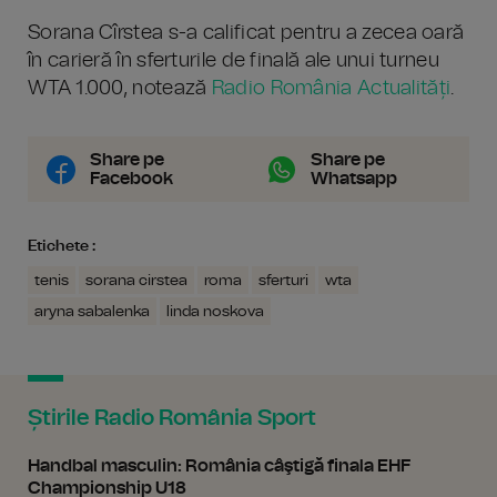
Sorana Cîrstea s-a calificat pentru a zecea oară
în carieră în sferturile de finală ale unui turneu
WTA 1.000, notează
Radio România Actualități
.
Share pe
Share pe
Facebook
Whatsapp
Etichete :
tenis
sorana cirstea
roma
sferturi
wta
aryna sabalenka
linda noskova
Știrile Radio România Sport
Handbal masculin: România câştigă finala EHF
Championship U18