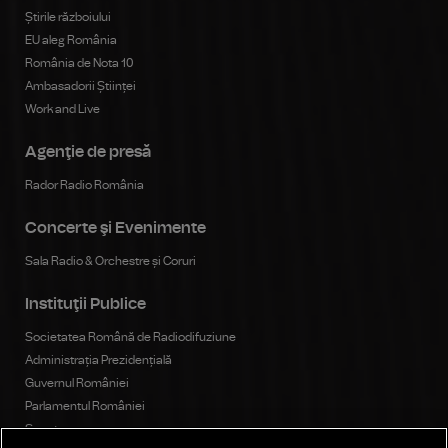
Știrile războiului
EU aleg România
România de Nota 10
Ambasadorii Științei
Work and Live
Agenţie de presă
Rador Radio România
Concerte şi Evenimente
Sala Radio & Orchestre și Coruri
Instituţii Publice
Societatea Română de Radiodifuziune
Administrația Prezidențială
Guvernul României
Parlamentul României
Senat