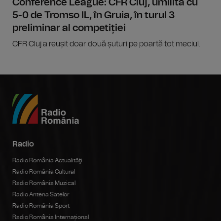
Conference League: CFR Cluj, umilită cu
5-0 de Tromso IL, în Gruia, în turul 3
preliminar al competiției
CFR Cluj a reușit doar două șuturi pe poartă tot meciul.
Radio
Radio România Actualităţi
Radio România Cultural
Radio România Muzical
Radio Antena Satelor
Radio România Sport
Radio România Internațional