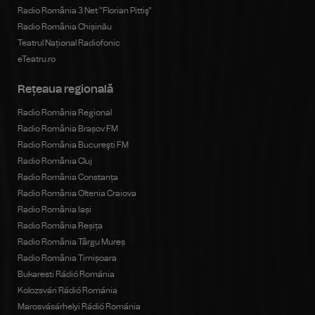
Radio România 3 Net "Florian Pittiş"
Radio România Chișinău
Teatrul Național Radiofonic
eTeatru.ro
Rețeaua regională
Radio România Regional
Radio România Brașov FM
Radio România Bucureşti FM
Radio România Cluj
Radio România Constanța
Radio România Oltenia Craiova
Radio România Iași
Radio România Reșița
Radio România Târgu Mureș
Radio România Timișoara
Bukaresti Rádió Románia
Kolozsvári Rádió Románia
Marosvásárhelyi Rádió Románia