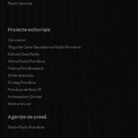
Radio Vacanța
Proiecte editoriale
Conviețuiri
Târgul de Carte Gaudeamus Radio România
Editura Casa Radio
Arhiva Radio România
Politica Românească
Știrile războiului
EU aleg România
România de Nota 10
Ambasadorii Științei
Work and Live
Agenţie de presă
Rador Radio România