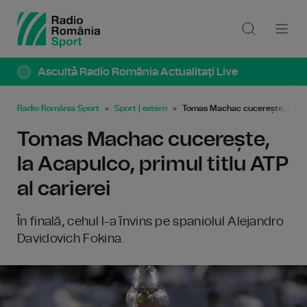
Ascultă Radio România Actualitaţi Live
Radio România Sport
Sport | extern
Tomas Machac cucerește, la Acap
Tomas Machac cucerește,
la Acapulco, primul titlu ATP
al carierei
În finală, cehul l-a învins pe spaniolul Alejandro
Davidovich Fokina.