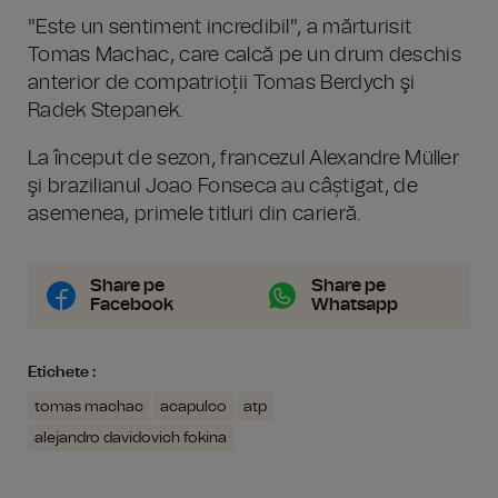
"Este un sentiment incredibil", a mărturisit
Tomas Machac, care calcă pe un drum deschis
anterior de compatrioții Tomas Berdych şi
Radek Stepanek.
La început de sezon, francezul Alexandre Müller
şi brazilianul Joao Fonseca au câștigat, de
asemenea, primele titluri din carieră.
Share pe
Share pe
Facebook
Whatsapp
Etichete :
tomas machac
acapulco
atp
alejandro davidovich fokina