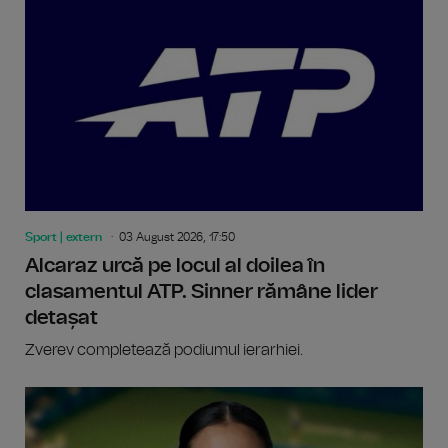
Sport | extern
03 August 2026, 17:50
Alcaraz urcă pe locul al doilea în
clasamentul ATP. Sinner rămâne lider
detașat
Zverev completează podiumul ierarhiei.