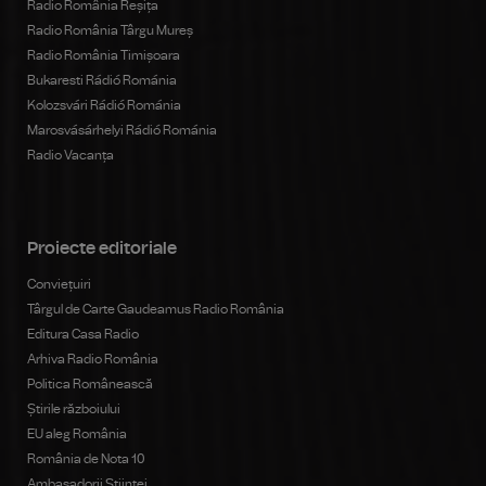
Radio România Reșița
Radio România Târgu Mureș
Radio România Timișoara
Bukaresti Rádió Románia
Kolozsvári Rádió Románia
Marosvásárhelyi Rádió Románia
Radio Vacanța
Proiecte editoriale
Conviețuiri
Târgul de Carte Gaudeamus Radio România
Editura Casa Radio
Arhiva Radio România
Politica Românească
Știrile războiului
EU aleg România
România de Nota 10
Ambasadorii Științei