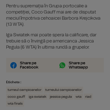
Pentru supremația în Grupa portocalie a
competiției, Coco Gauff mai are de disputat
meciul împotriva cehoaicei Barbora Krejcikova
(13 WTA).
Iga Swiatek mai poate spera la calificare, dar
trebuie să o învingă pe americanca Jessica
Pegula (6 WTA) în ultima rundă a grupelor.
Share pe
Share pe
Facebook
Whatsapp
Etichete :
turneul campioanelor
turneului campioanelor
coco gauff
iga swiatek
jessica pegula
wta
riad
wta finals