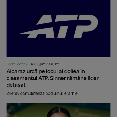
Sport | extern
03 August 2026, 17:50
Alcaraz urcă pe locul al doilea în
clasamentul ATP. Sinner rămâne lider
detașat
Zverev completează podiumul ierarhiei.