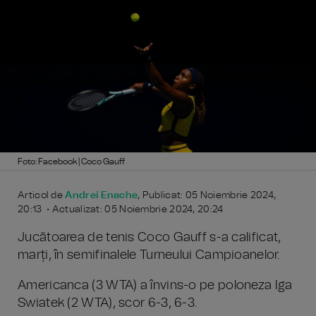
Foto: Facebook | Coco Gauff
Articol de
Andrei Enache
, Publicat: 05 Noiembrie 2024,
20:13 • Actualizat: 05 Noiembrie 2024, 20:24
Jucătoarea de tenis Coco Gauff s-a calificat,
marți, în semifinalele Turneului Campioanelor.
Americanca (3 WTA) a învins-o pe poloneza Iga
Swiatek (2 WTA), scor 6-3, 6-3.