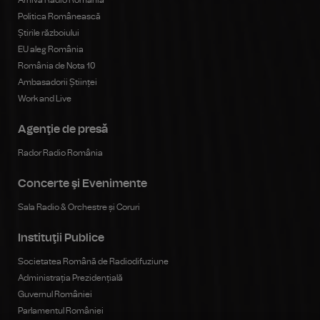
Arhiva Radio România
Politica Românească
Știrile războiului
EU aleg România
România de Nota 10
Ambasadorii Științei
Work and Live
Agenţie de presă
Rador Radio România
Concerte şi Evenimente
Sala Radio & Orchestre și Coruri
Instituţii Publice
Societatea Română de Radiodifuziune
Administrația Prezidențială
Guvernul României
Parlamentul României