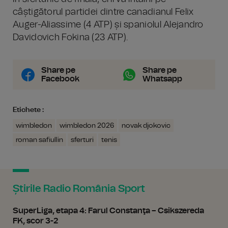
câștigătorul partidei dintre canadianul Felix
Auger-Aliassime (4 ATP) și spaniolul Alejandro
Davidovich Fokina (23 ATP).
Share pe
Share pe
Facebook
Whatsapp
Etichete :
wimbledon
wimbledon 2026
novak djokovic
roman safiullin
sferturi
tenis
Știrile Radio România Sport
SuperLiga, etapa 4: Farul Constanţa – Csikszereda
FK, scor 3-2