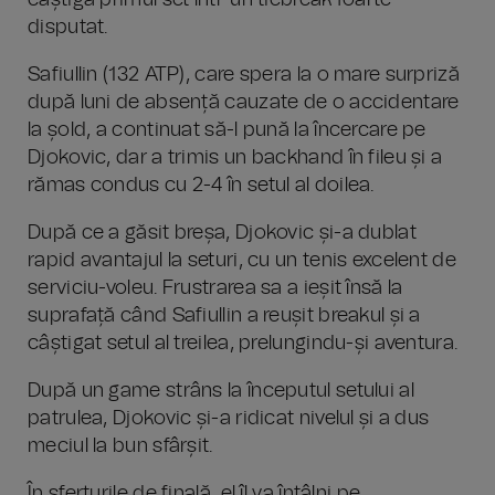
câștiga primul set într-un tiebreak foarte
disputat.
Safiullin (132 ATP), care spera la o mare surpriză
după luni de absență cauzate de o accidentare
la șold, a continuat să-l pună la încercare pe
Djokovic, dar a trimis un backhand în fileu și a
rămas condus cu 2-4 în setul al doilea.
După ce a găsit breșa, Djokovic și-a dublat
rapid avantajul la seturi, cu un tenis excelent de
serviciu-voleu. Frustrarea sa a ieșit însă la
suprafață când Safiullin a reușit breakul și a
câștigat setul al treilea, prelungindu-și aventura.
După un game strâns la începutul setului al
patrulea, Djokovic și-a ridicat nivelul și a dus
meciul la bun sfârșit.
În sferturile de finală, el îl va întâlni pe