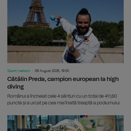
Sport | extern
08 August 2026, 19:00
Cătălin Preda, campion european la high
diving
Românul a încheiat cele 4 sărituri cu un total de 411,60
puncte și a urcat pe cea mai înaltă treaptă a podiumului