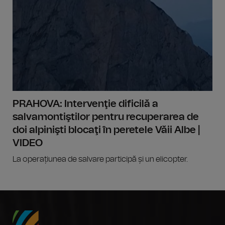
PRAHOVA: Intervenţie dificilă a
salvamontiştilor pentru recuperarea de
doi alpinişti blocaţi în peretele Văii Albe |
VIDEO
La operațiunea de salvare participă și un elicopter.