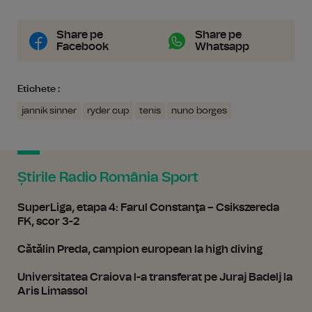
Share pe
Share pe
Facebook
Whatsapp
Etichete :
jannik sinner
ryder cup
tenis
nuno borges
Știrile Radio România Sport
SuperLiga, etapa 4: Farul Constanţa – Csikszereda
FK, scor 3-2
Cătălin Preda, campion european la high diving
Universitatea Craiova l-a transferat pe Juraj Badelj la
Aris Limassol