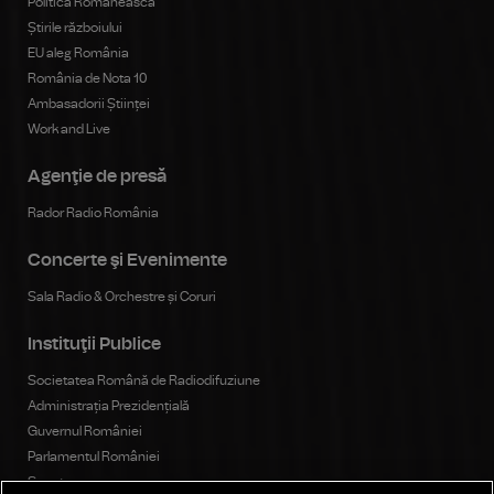
Politica Românească
Știrile războiului
EU aleg România
România de Nota 10
Ambasadorii Științei
Work and Live
Agenţie de presă
Rador Radio România
Concerte şi Evenimente
Sala Radio & Orchestre și Coruri
Instituţii Publice
Societatea Română de Radiodifuziune
Administrația Prezidențială
Guvernul României
Parlamentul României
Senat