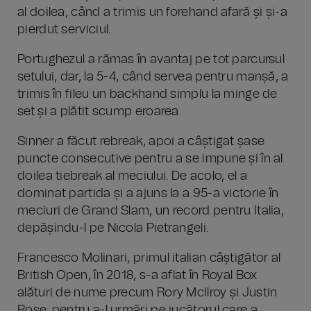
al doilea, când a trimis un forehand afară și și-a
pierdut serviciul.
Portughezul a rămas în avantaj pe tot parcursul
setului, dar, la 5-4, când servea pentru manșă, a
trimis în fileu un backhand simplu la minge de
set și a plătit scump eroarea.
Sinner a făcut rebreak, apoi a câștigat șase
puncte consecutive pentru a se impune și în al
doilea tiebreak al meciului. De acolo, el a
dominat partida și a ajuns la a 95-a victorie în
meciuri de Grand Slam, un record pentru Italia,
depășindu-l pe Nicola Pietrangeli.
Francesco Molinari, primul italian câștigător al
British Open, în 2018, s-a aflat în Royal Box
alături de nume precum Rory McIlroy și Justin
Rose, pentru a-l urmări pe jucătorul care a