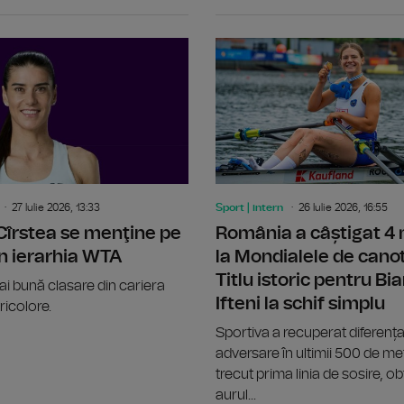
Radu Nițu, medaliat cu bronz la Cam
27 Iulie 2026, 13:33
Sport | intern
26 Iulie 2026, 16:55
Cîrstea se menţine pe
România a câștigat 4 
 în ierarhia WTA
la Mondialele de cano
Titlu istoric pentru Bi
i bună clasare din cariera
Ifteni la schif simplu
ricolore.
Sportiva a recuperat diferența
adversare în ultimii 500 de metr
trecut prima linia de sosire, o
aurul...