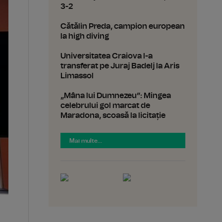
3-2
Cătălin Preda, campion european
la high diving
Universitatea Craiova l-a
transferat pe Juraj Badelj la Aris
Limassol
„Mâna lui Dumnezeu”: Mingea
celebrului gol marcat de
Maradona, scoasă la licitație
Mai multe...