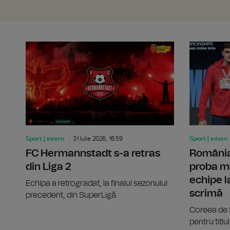
Sport | intern
31 Iulie 2026, 16:59
Sport | intern
FC Hermannstadt s-a retras
România 
din Liga 2
proba ma
echipe l
Echipa a retrogradat, la finalul sezonului
scrimă
precedent, din SuperLigă.
Coreea de S
pentru titlu