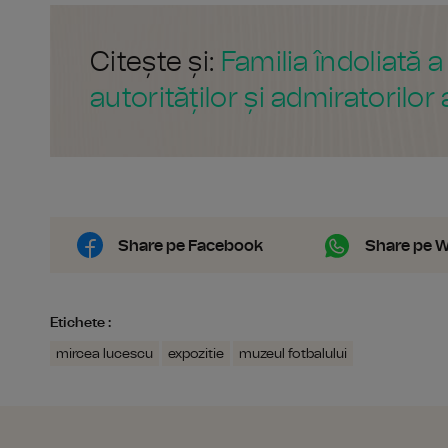
Citește și:
Familia îndoliată
autorităților și admiratorilor 
Share pe Facebook
Share pe 
Etichete :
mircea lucescu
expozitie
muzeul fotbalului