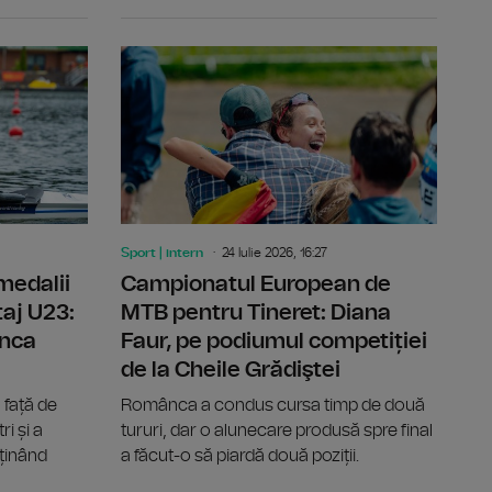
pionatele Mondiale de Scrimă
Sorana Cîrstea se menţine pe locul 17 în ierarhia WTA
România a c
Sport | intern
24 Iulie 2026, 16:27
medalii
Campionatul European de
taj U23:
MTB pentru Tineret: Diana
anca
Faur, pe podiumul competiției
de la Cheile Grădiştei
 față de
Românca a condus cursa timp de două
i și a
tururi, dar o alunecare produsă spre final
bținând
a făcut-o să piardă două poziții.