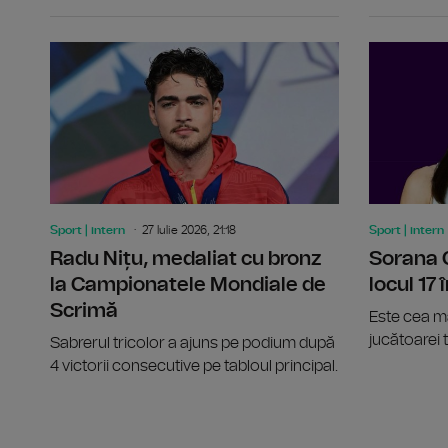
Sport | intern
27 Iulie 2026, 21:18
Sport | intern
Radu Nițu, medaliat cu bronz
Sorana 
la Campionatele Mondiale de
locul 17
Scrimă
Este cea ma
jucătoarei t
Sabrerul tricolor a ajuns pe podium după
4 victorii consecutive pe tabloul principal.