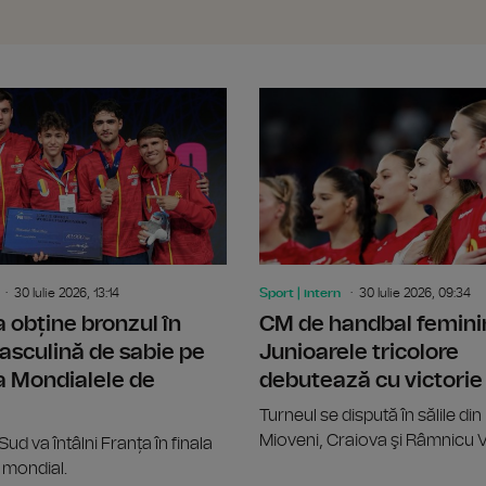
FC Hermannstadt s-a retras din Liga 
30 Iulie 2026, 13:14
Sport | intern
30 Iulie 2026, 09:34
obține bronzul în
CM de handbal femini
sculină de sabie pe
Junioarele tricolore
a Mondialele de
debutează cu victorie
Turneul se dispută în sălile din 
Mioveni, Craiova şi Râmnicu V
ud va întâlni Franța în finala
l mondial.