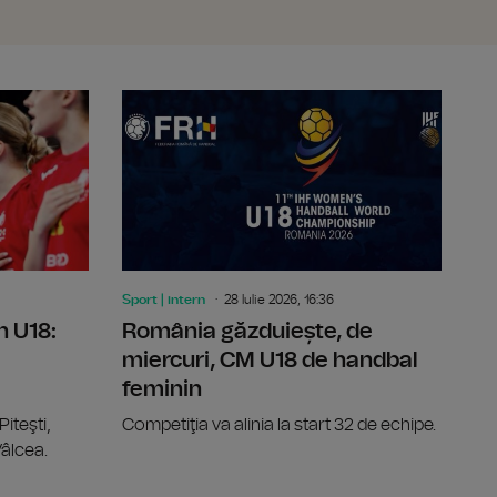
2
România obține bronzul în proba masculină de sabie pe
CM de hand
Sport | intern
28 Iulie 2026, 16:36
n U18:
România găzduiește, de
miercuri, CM U18 de handbal
feminin
Piteşti,
Competiţia va alinia la start 32 de echipe.
âlcea.