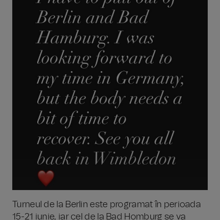
Turneul de la Berlin este programat în perioada
15-21 iunie, iar cel de la Bad Homburg se va