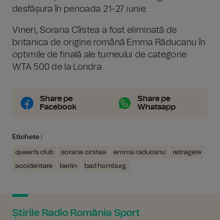
desfășura în perioada 21-27 iunie.
Vineri, Sorana Cîrstea a fost eliminată de
britanica de origine română Emma Răducanu în
optimile de finală ale turneului de categorie
WTA 500 de la Londra.
Share pe
Share pe
Facebook
Whatsapp
Etichete :
queen's club
sorana cirstea
emma raducanu
retragere
accidentare
berlin
bad homburg.
Știrile Radio România Sport