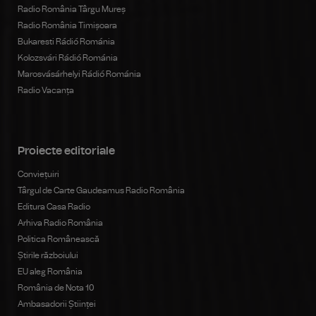
Radio România Târgu Mureș
Radio România Timișoara
Bukaresti Rádió Románia
Kolozsvári Rádió Románia
Marosvásárhelyi Rádió Románia
Radio Vacanța
Proiecte editoriale
Conviețuiri
Târgul de Carte Gaudeamus Radio România
Editura Casa Radio
Arhiva Radio România
Politica Românească
Știrile războiului
EU aleg România
România de Nota 10
Ambasadorii Științei