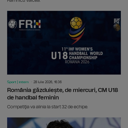
Râmnicu Vâlcea.
Sport | intern
28 Iulie 2026, 16:36
România găzduiește, de miercuri, CM U18
de handbal feminin
Competiţia va alinia la start 32 de echipe.