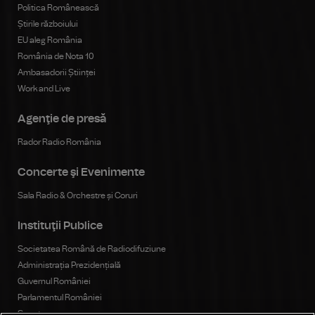
Politica Românească
Știrile războiului
EU aleg România
România de Nota 10
Ambasadorii Științei
Work and Live
Agenţie de presă
Rador Radio România
Concerte şi Evenimente
Sala Radio & Orchestre și Coruri
Instituţii Publice
Societatea Română de Radiodifuziune
Administrația Prezidențială
Guvernul României
Parlamentul României
Senat