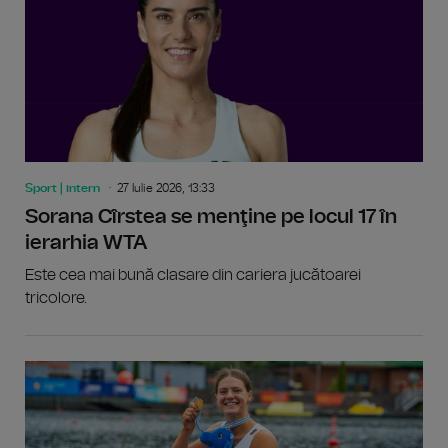
Sport | intern
27 Iulie 2026, 13:33
Sorana Cîrstea se menţine pe locul 17 în
ierarhia WTA
Este cea mai bună clasare din cariera jucătoarei
tricolore.