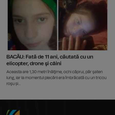
BACĂU: Fată de 11 ani, căutată cu un
elicopter, drone şi câini
Aceasta are 1,30 metri înălţime, ochi căprui, păr şaten
lung, iar la momentul plecării era îmbrăcată cu un tricou
roşu și...