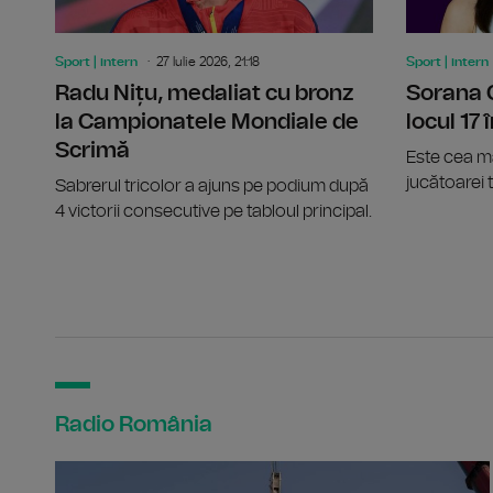
Sport | intern
27 Iulie 2026, 21:18
Sport | intern
Radu Nițu, medaliat cu bronz
Sorana 
la Campionatele Mondiale de
locul 17
Scrimă
Este cea ma
jucătoarei t
Sabrerul tricolor a ajuns pe podium după
4 victorii consecutive pe tabloul principal.
Radio România