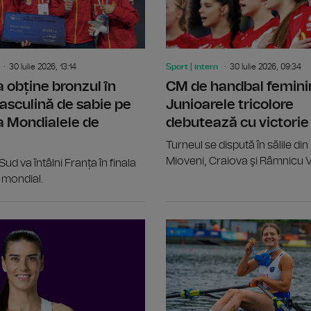
30 Iulie 2026, 13:14
Sport | intern
30 Iulie 2026, 09:34
obține bronzul în
CM de handbal femini
sculină de sabie pe
Junioarele tricolore
a Mondialele de
debutează cu victorie
Turneul se dispută în sălile din 
Mioveni, Craiova şi Râmnicu V
ud va întâlni Franța în finala
l mondial.
Radu Nițu, medaliat cu bronz la Cam