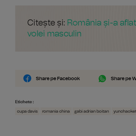
Citește și:
România și-a aflat
volei masculin
Share pe Facebook
Share pe 
Etichete :
cupa davis
romania china
gabi adrian boitan
yunchaoket