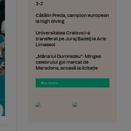
3-2
Cătălin Preda, campion european
la high diving
Universitatea Craiova l-a
transferat pe Juraj Badelj la Aris
Limassol
„Mâna lui Dumnezeu”: Mingea
celebrului gol marcat de
Maradona, scoasă la licitație
Mai multe...