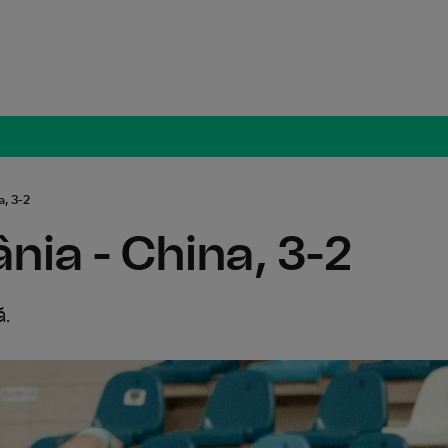
Radio Român
a, 3-2
nia - China, 3-2
ă.