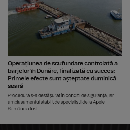
Operațiunea de scufundare controlată a
barjelor în Dunăre, finalizată cu succes:
Primele efecte sunt așteptate duminică
seară
Procedura s-a desfășurat în condiții de siguranță, iar
amplasamentul stabilit de specialiștii de la Apele
Române a fost...