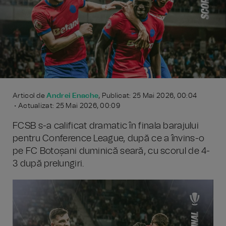
Articol de
Andrei Enache
, Publicat: 25 Mai 2026, 00:04
• Actualizat: 25 Mai 2026, 00:09
FCSB s-a calificat dramatic în finala barajului
pentru Conference League, după ce a învins-o
pe FC Botoșani duminică seară, cu scorul de 4-
3 după prelungiri.