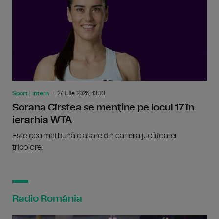
Sport | intern
27 Iulie 2026, 13:33
Sorana Cîrstea se menţine pe locul 17 în
ierarhia WTA
Este cea mai bună clasare din cariera jucătoarei
tricolore.
Radio România