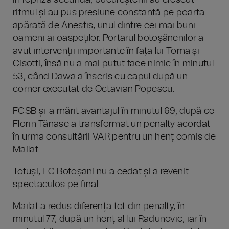
În repriza secundă, bucureștenii au crescut
ritmul și au pus presiune constantă pe poarta
apărată de Anestis, unul dintre cei mai buni
oameni ai oaspeților. Portarul botoșănenilor a
avut intervenții importante în fața lui Toma și
Cisotti, însă nu a mai putut face nimic în minutul
53, când Dawa a înscris cu capul după un
corner executat de Octavian Popescu.
FCSB și-a mărit avantajul în minutul 69, după ce
Florin Tănase a transformat un penalty acordat
în urma consultării VAR pentru un henț comis de
Mailat.
Totuși, FC Botoșani nu a cedat și a revenit
spectaculos pe final.
Mailat a redus diferența tot din penalty, în
minutul 77, după un henț al lui Radunovic, iar în