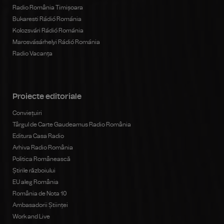
Radio România Timișoara
Bukaresti Rádió Románia
Kolozsvári Rádió Románia
Marosvásárhelyi Rádió Románia
Radio Vacanța
Proiecte editoriale
Conviețuiri
Târgul de Carte Gaudeamus Radio România
Editura Casa Radio
Arhiva Radio România
Politica Românească
Știrile războiului
EU aleg România
România de Nota 10
Ambasadorii Științei
Work and Live