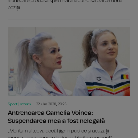
alunecare produsă spre final a făcut-o să piardă două
poziții.
Sport | intern
22 Iulie 2026, 20:23
Antrenoarea Camelia Voinea:
Suspendarea mea a fost nelegală
„Meritam altceva decât jigniri publice și acuzații
monstruoase depuse la dosar. Meritam respect”,