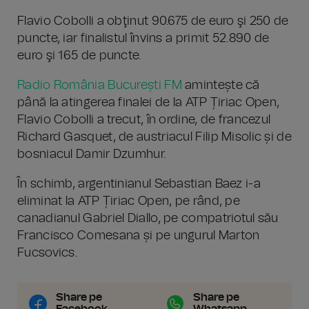
Flavio Cobolli a obţinut 90.675 de euro şi 250 de
puncte, iar finalistul învins a primit 52.890 de
euro şi 165 de puncte.
Radio România București FM
amintește că
până la atingerea finalei de la ATP Țiriac Open,
Flavio Cobolli a trecut, în ordine, de francezul
Richard Gasquet, de austriacul Filip Misolic și de
bosniacul Damir Dzumhur.
În schimb, argentinianul Sebastian Baez i-a
eliminat la ATP Țiriac Open, pe rând, pe
canadianul Gabriel Diallo, pe compatriotul său
Francisco Comesana și pe ungurul Marton
Fucsovics.
Share pe
Share pe