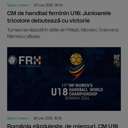
Sport | intern
30 Iulie 2026, 09:34
CM de handbal feminin U18: Junioarele
tricolore debutează cu victorie
Turneul se dispută în sălile din Piteşti, Mioveni, Craiova şi
Râmnicu Vâlcea.
Sport | intern
28 Iulie 2026, 16:36
România găzduiește, de miercuri, CM U18