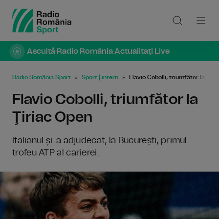
Ascultă Radio România Actualitaţi Live
Radio România Sport
Sport | intern
Flavio Cobolli, triumfător la Ţir
Flavio Cobolli, triumfător la
Ţiriac Open
Italianul și-a adjudecat, la București, primul
trofeu ATP al carierei.