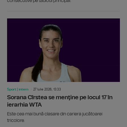
consecutive pe tabloul principal.
Sport | intern
27 Iulie 2026, 13:33
Sorana Cîrstea se menţine pe locul 17 în
ierarhia WTA
Este cea mai bună clasare din cariera jucătoarei
tricolore.