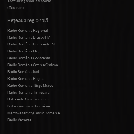
Teatrul Național Radiofonic
eTeatru.ro
Rețeaua regională
Radio România Regional
Radio România Brașov FM
Radio România Bucureşti FM
Radio România Cluj
Radio România Constanța
Radio România Oltenia Craiova
Radio România Iași
Radio România Reșița
Radio România Târgu Mureș
Radio România Timișoara
Bukaresti Rádió Románia
Kolozsvári Rádió Románia
Marosvásárhelyi Rádió Románia
Radio Vacanța