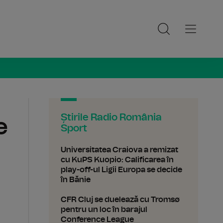
ia Sport
Știrile Radio România
e
Sport
Universitatea Craiova a remizat
cu KuPS Kuopio: Calificarea în
play-off-ul Ligii Europa se decide
în Bănie
CFR Cluj se duelează cu Tromsø
pentru un loc în barajul
Conference League