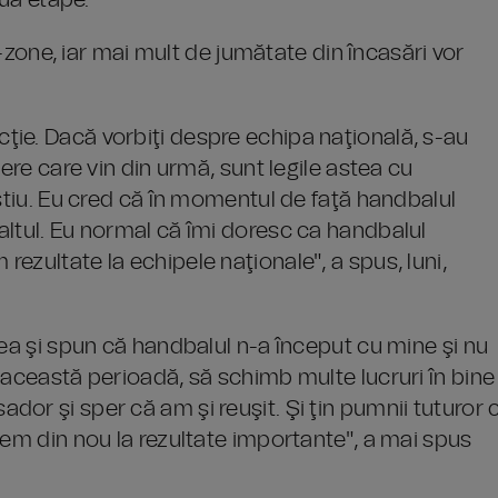
ouă etape.
an-zone, iar mai mult de jumătate din încasări vor
.
ie. Dacă vorbiţi despre echipa naţională, s-au
ere care vin din urmă, sunt legile astea cu
 ştiu. Eu cred că în momentul de faţă handbalul
altul. Eu normal că îmi doresc ca handbalul
ezultate la echipele naţionale", a spus, luni,
eea şi spun că handbalul n-a început cu mine şi nu
 această perioadă, să schimb multe lucruri în bine
or şi sper că am şi reuşit. Şi ţin pumnii tuturor 
gem din nou la rezultate importante", a mai spus