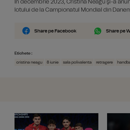
În decembrie 2023, Cristina Neagu şi-a anunţ
lotului de la Campionatul Mondial din Danem
Share pe Facebook
Share pe 
Etichete :
cristina neagu
8 iunie
sala polivalenta
retragere
handba