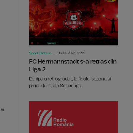
Sport | intern
31 Iulie 2026, 16:59
FC Hermannstadt s-a retras din
Liga 2
Echipa a retrogradat, la finalul sezonului
precedent, din SuperLigă.
ca