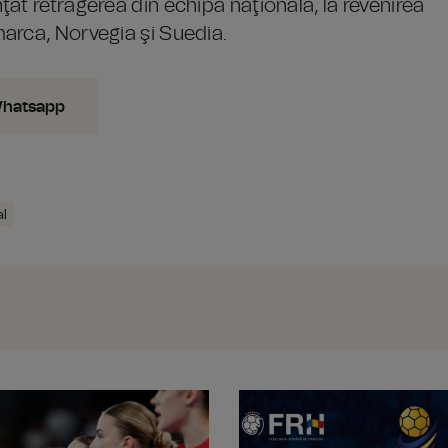
at retragerea din echipa naţională, la revenirea
arca, Norvegia şi Suedia.
Whatsapp
l
România obține bronzul în proba masc