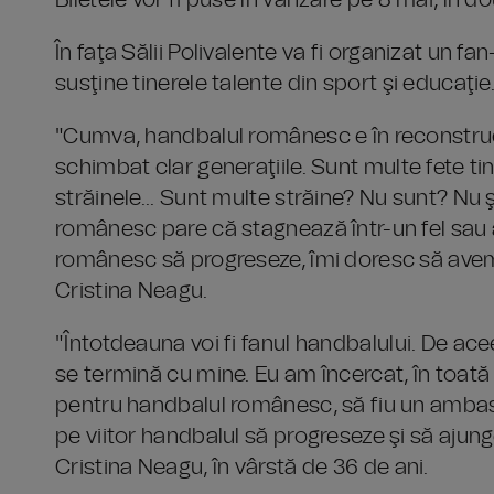
Biletele vor fi puse în vânzare pe 8 mai, în d
În faţa Sălii Polivalente va fi organizat un f
susţine tinerele talente din sport şi educaţie
"Cumva, handbalul românesc e în reconstrucţ
schimbat clar generaţiile. Sunt multe fete tin
străinele... Sunt multe străine? Nu sunt? Nu
românesc pare că stagnează într-un fel sau 
românesc să progreseze, îmi doresc să avem r
Cristina Neagu.
"Întotdeauna voi fi fanul handbalului. De ac
se termină cu mine. Eu am încercat, în toată
pentru handbalul românesc, să fiu un ambasad
pe viitor handbalul să progreseze şi să ajun
Cristina Neagu, în vârstă de 36 de ani.