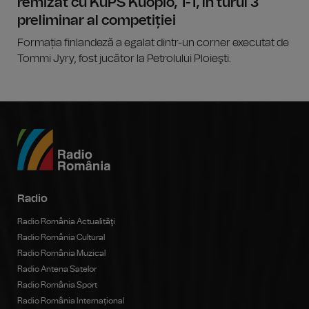
remizat cu KuPS Kuopio, 1-1, în turul 3
preliminar al competiției
Formația finlandeză a egalat dintr-un corner executat de
Tommi Jyry, fost jucător la Petrolului Ploieşti.
Radio
Radio România Actualităţi
Radio România Cultural
Radio România Muzical
Radio Antena Satelor
Radio România Sport
Radio România Internațional