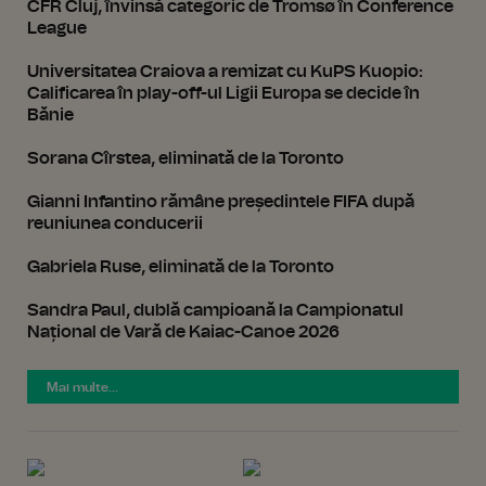
CFR Cluj, învinsă categoric de Tromsø în Conference
League
Universitatea Craiova a remizat cu KuPS Kuopio:
Calificarea în play-off-ul Ligii Europa se decide în
Bănie
Sorana Cîrstea, eliminată de la Toronto
Gianni Infantino rămâne președintele FIFA după
reuniunea conducerii
Gabriela Ruse, eliminată de la Toronto
Sandra Paul, dublă campioană la Campionatul
Național de Vară de Kaiac-Canoe 2026
Mai multe...