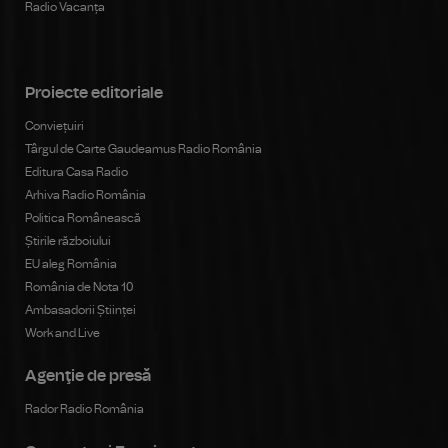
Radio Vacanța
Proiecte editoriale
Conviețuiri
Târgul de Carte Gaudeamus Radio România
Editura Casa Radio
Arhiva Radio România
Politica Românească
Știrile războiului
EU aleg România
România de Nota 10
Ambasadorii Științei
Work and Live
Agenţie de presă
Rador Radio România