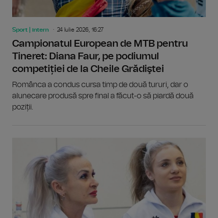
Sport | intern
24 Iulie 2026, 16:27
Campionatul European de MTB pentru
Tineret: Diana Faur, pe podiumul
competiției de la Cheile Grădiştei
Românca a condus cursa timp de două tururi, dar o
alunecare produsă spre final a făcut-o să piardă două
poziții.