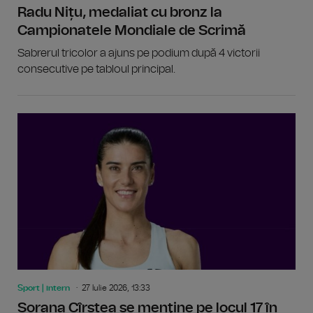
Radu Nițu, medaliat cu bronz la
Campionatele Mondiale de Scrimă
Sabrerul tricolor a ajuns pe podium după 4 victorii
consecutive pe tabloul principal.
Sport | intern
27 Iulie 2026, 13:33
Sorana Cîrstea se menţine pe locul 17 în