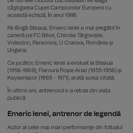
De numele clubului bucureștean se leagă
câştigarea Cupei Campionilor Europeni cu
această echipă, în anul 1986.
Pe lângă Steaua, Emeric Ienei a mai pregătit în
carieră pe FC Bihor, Chindia Târgoviște,
Videoton, Panionios, U Craiova, România și
Ungaria.
Ca jucător, Emeric Ienei a evoluat la Steaua
(1956-1969), Flamura Roșie Arad (1955-1956) și
Kayserispor (1969 - 1971), arată sursa citată.
În ultimii ani, antrenorul s-a retras din viața
publică.
Emeric Ienei, antrenor de legendă
Autor al celei mai mari performanţe din fotbalul