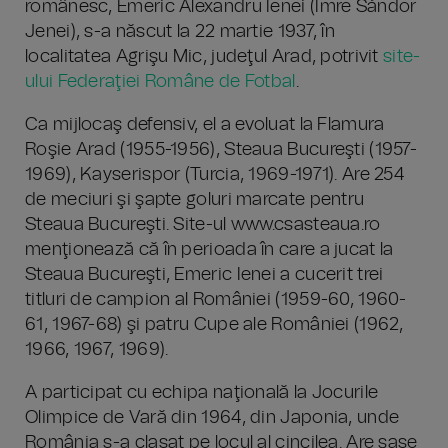
românesc, Emeric Alexandru Ienei (Imre Sándor
Jenei), s-a născut la 22 martie 1937, în
localitatea Agrişu Mic, judeţul Arad, potrivit
site-
ului Federaţiei Române de Fotbal
.
Ca mijlocaş defensiv, el a evoluat la Flamura
Roşie Arad (1955-1956), Steaua Bucureşti (1957-
1969), Kayserispor (Turcia, 1969-1971). Are 254
de meciuri şi şapte goluri marcate pentru
Steaua Bucureşti. Site-ul www.csasteaua.ro
menţionează că în perioada în care a jucat la
Steaua Bucureşti, Emeric Ienei a cucerit trei
titluri de campion al României (1959-60, 1960-
61, 1967-68) şi patru Cupe ale României (1962,
1966, 1967, 1969).
A participat cu echipa naţională la Jocurile
Olimpice de Vară din 1964, din Japonia, unde
România s-a clasat pe locul al cincilea. Are şase