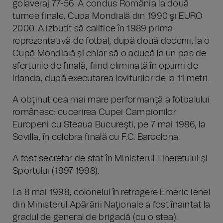
golaveraj 77-56. A condus România la două
turnee finale, Cupa Mondială din 1990 şi EURO
2000. A izbutit să califice în 1989 prima
reprezentativă de fotbal, după două decenii, la o
Cupă Mondială şi chiar să o aducă la un pas de
sferturile de finală, fiind eliminată în optimi de
Irlanda, după executarea loviturilor de la 11 metri.
A obţinut cea mai mare performanţă a fotbalului
românesc: cucerirea Cupei Campionilor
Europeni cu Steaua Bucureşti, pe 7 mai 1986, la
Sevilla, în celebra finală cu F.C. Barcelona.
A fost secretar de stat în Ministerul Tineretului şi
Sportului (1997-1998).
La 8 mai 1998, colonelul în retragere Emeric Ienei
din Ministerul Apărării Naţionale a fost înaintat la
gradul de general de brigadă (cu o stea).