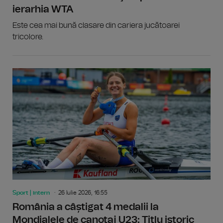
ierarhia WTA
Este cea mai bună clasare din cariera jucătoarei
tricolore.
Sport | intern
26 Iulie 2026, 16:55
România a câștigat 4 medalii la
Mondialele de canotaj U23: Titlu istoric