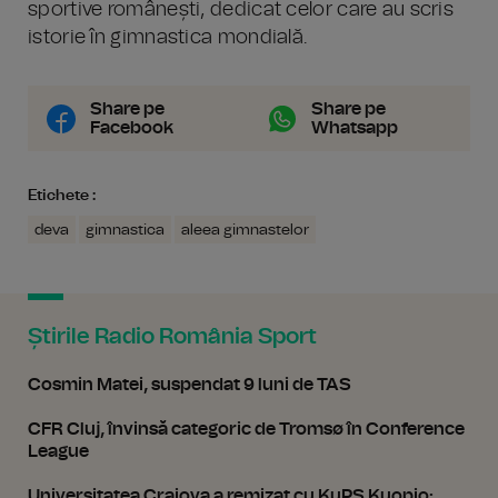
sportive românești, dedicat celor care au scris
istorie în gimnastica mondială.
Share pe
Share pe
Facebook
Whatsapp
Etichete :
deva
gimnastica
aleea gimnastelor
Știrile Radio România Sport
Cosmin Matei, suspendat 9 luni de TAS
CFR Cluj, învinsă categoric de Tromsø în Conference
League
Universitatea Craiova a remizat cu KuPS Kuopio: