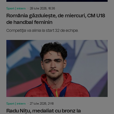
Sport | intern
28 Iulie 2026, 16:36
România găzduiește, de miercuri, CM U18
de handbal feminin
Competiţia va alinia la start 32 de echipe.
Sport | intern
27 Iulie 2026, 21:18
Radu Nițu, medaliat cu bronz la