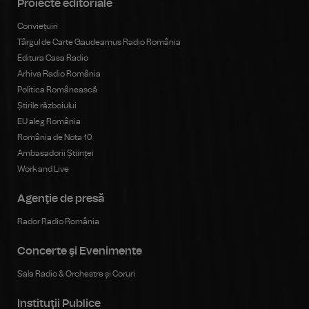
Proiecte editoriale
Conviețuiri
Târgul de Carte Gaudeamus Radio România
Editura Casa Radio
Arhiva Radio România
Politica Românească
Știrile războiului
EU aleg România
România de Nota 10
Ambasadorii Științei
Work and Live
Agenţie de presă
Rador Radio România
Concerte şi Evenimente
Sala Radio & Orchestre și Coruri
Instituţii Publice