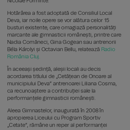
Nicolae Forminte.
Hotărârea a fost adoptată de Consiliul Local
Deva, iar noile opere se vor alătura celor 15
busturi existente, care omagiază personalități
marcante ale gimnasticii românești, printre care
Nadia Comăneci, Gina Gogean sau antrenorii
Béla Károlyi și Octavian Bellu, relatează
Radio
România Cluj.
În aceeași ședință, aleșii locali au decis
acordarea titlului de „Cetățean de Onoare al
municipiului Deva” antrenoarei Liliana Cosma,
ca recunoaștere a contribuției sale la
performanțele gimnasticii românești.
Aleea Gimnastelor, inaugurată în 2008 în
apropierea Liceului cu Program Sportiv
„Cetate”, rămâne un reper al performanței