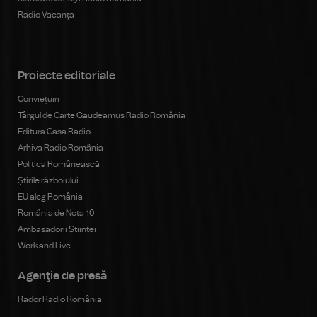
Radio Vacanța
Proiecte editoriale
Conviețuiri
Târgul de Carte Gaudeamus Radio România
Editura Casa Radio
Arhiva Radio România
Politica Românească
Știrile războiului
EU aleg România
România de Nota 10
Ambasadorii Științei
Work and Live
Agenţie de presă
Rador Radio România