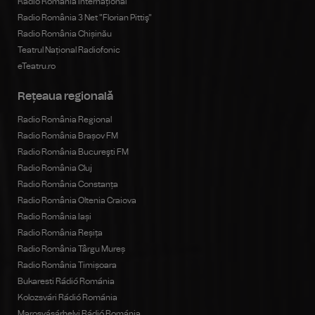
Radio România Internațional
Radio România 3 Net "Florian Pittiş"
Radio România Chișinău
Teatrul Național Radiofonic
eTeatru.ro
Rețeaua regională
Radio România Regional
Radio România Brașov FM
Radio România Bucureşti FM
Radio România Cluj
Radio România Constanța
Radio România Oltenia Craiova
Radio România Iași
Radio România Reșița
Radio România Târgu Mureș
Radio România Timișoara
Bukaresti Rádió Románia
Kolozsvári Rádió Románia
Marosvásárhelyi Rádió Románia