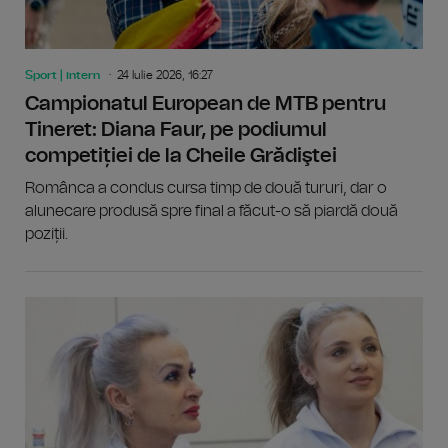
Sport | intern
24 Iulie 2026, 16:27
Campionatul European de MTB pentru
Tineret: Diana Faur, pe podiumul
competiției de la Cheile Grădiştei
Românca a condus cursa timp de două tururi, dar o
alunecare produsă spre final a făcut-o să piardă două
poziții.