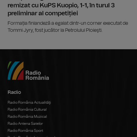
remizat cu KuPS Kuopio, 1-1, în turul 3
preliminar al competiției
Formația finlandeză a egalat dintr-un corner executat de
Tommi Jyry, fost jucător la Petrolului Ploieşti.
Radio
Radio România Actualităţi
Radio România Cultural
Radio România Muzical
Radio Antena Satelor
Radio România Sport