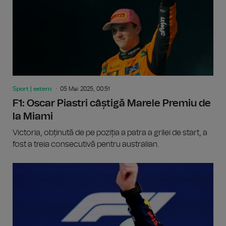
Sport | extern
05 Mai 2025, 00:51
F1: Oscar Piastri câștigă Marele Premiu de
la Miami
Victoria, obținută de pe poziția a patra a grilei de start, a
fost a treia consecutivă pentru australian.