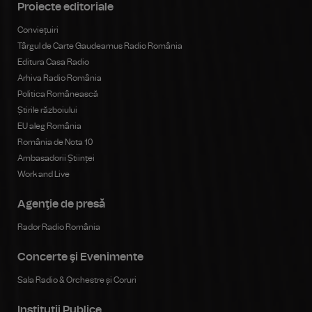
Proiecte editoriale
Conviețuiri
Târgul de Carte Gaudeamus Radio România
Editura Casa Radio
Arhiva Radio România
Politica Românească
Știrile războiului
EU aleg România
România de Nota 10
Ambasadorii Științei
Work and Live
Agenţie de presă
Rador Radio România
Concerte şi Evenimente
Sala Radio & Orchestre și Coruri
Instituţii Publice