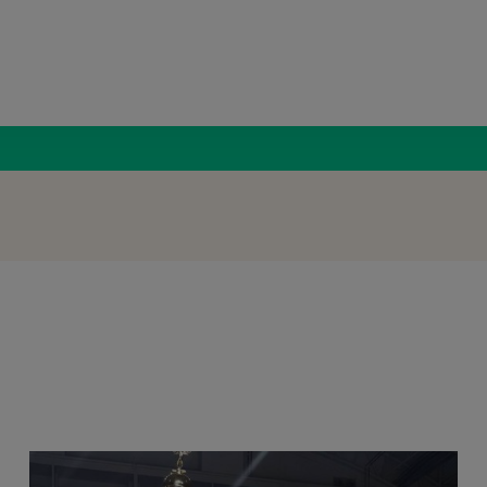
Radio Român
România