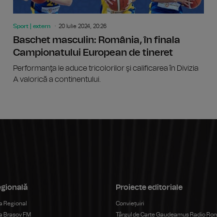
Sport | extern
20 Iulie 2024, 20:26
Baschet masculin: România, în finala
Campionatului European de tineret
Performanţa le aduce tricolorilor şi calificarea în Divizia
A valorică a continentului.
egională
Proiecte editoriale
 Regional
Conviețuiri
a Brașov FM
Târgul de Carte Gaudeamus Radio Ro