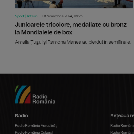
Sport | intern
01 Noiembrie 2024, 09:25
Junioarele tricolore, medaliate cu bronz
la Mondialele de box
Amalia Țugui și Ramona Manea au pierdut în semifinale.
Radio
Rețeaua r
Radio România Actualităţi
Radio România
Radio România Cultural
Radio Români