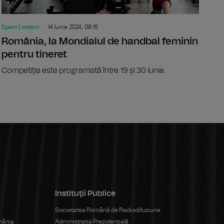
Sport | intern
14 Iunie 2024, 08:15
România, la Mondialul de handbal feminin
pentru tineret
Competiția este programată între 19 și 30 iunie.
Instituţii Publice
Societatea Română de Radiodifuziune
mânia
Administrația Prezidențială