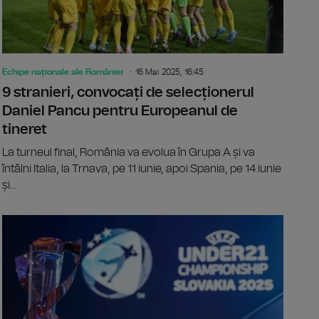
Echipe naționale ale României
16 Mai 2025, 16:45
9 stranieri, convocați de selecționerul
Daniel Pancu pentru Europeanul de
tineret
La turneul final, România va evolua în Grupa A și va
întâlni Italia, la Trnava, pe 11 iunie, apoi Spania, pe 14 iunie
și...
elona cucerește trofeul UEFA Youth League
EURO 2025: 