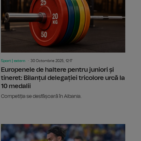
Sport | extern
30 Octombrie 2025, 12:17
Europenele de haltere pentru juniori și
tineret: Bilanțul delegației tricolore urcă la
10 medalii
Competiția se desfășoară în Albania.
 Cambei, triplă campioană europeană de tineret
FCSB, vict