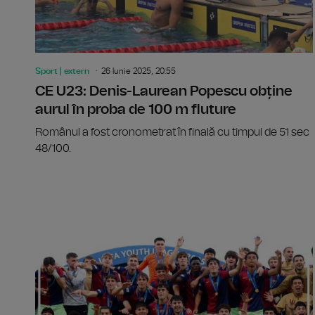
Sport | extern
26 Iunie 2025, 20:55
CE U23: Denis-Laurean Popescu obține
aurul în proba de 100 m fluture
Românul a fost cronometrat în finală cu timpul de 51 sec
48/100.