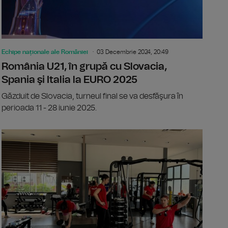
Echipe naționale ale României
03 Decembrie 2024, 20:49
România U21, în grupă cu Slovacia,
Spania şi Italia la EURO 2025
Găzduit de Slovacia, turneul final se va desfăşura în
perioada 11 - 28 iunie 2025.
ele tricolore, medaliate cu bronz la Mondialele de box
Baschet ma