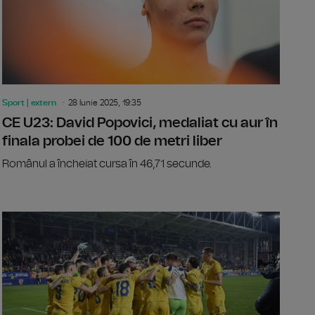
Sport | extern
28 Iunie 2025, 19:35
CE U23: David Popovici, medaliat cu aur în
finala probei de 100 de metri liber
Românul a încheiat cursa în 46,71 secunde.
 Denis-Laurean Popescu obține aurul în proba de 100 m fluture
Lotul preli