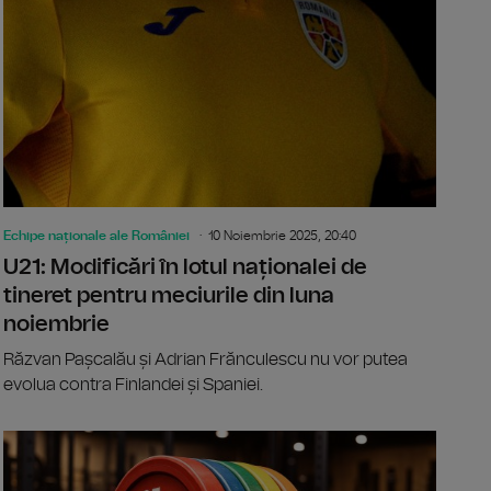
Echipe naționale ale României
10 Noiembrie 2025, 20:40
U21: Modificări în lotul naționalei de
tineret pentru meciurile din luna
noiembrie
Răzvan Pașcalău și Adrian Frănculescu nu vor putea
evolua contra Finlandei și Spaniei.
r Cnejev, medaliat cu argint la Campionatul European de Șah p
Youth Leagu