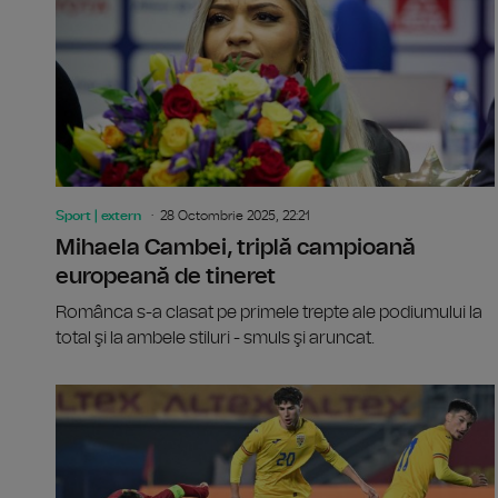
Sport | extern
28 Octombrie 2025, 22:21
Mihaela Cambei, triplă campioană
europeană de tineret
Românca s-a clasat pe primele trepte ale podiumului la
total şi la ambele stiluri - smuls şi aruncat.