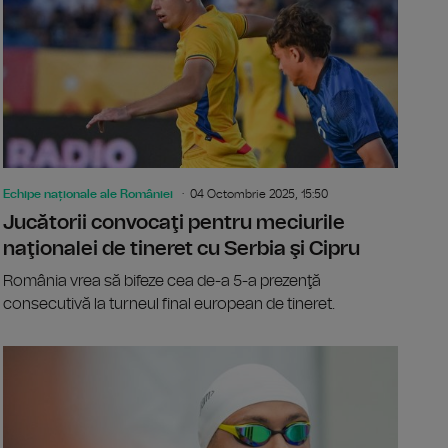
Echipe naționale ale României
04 Octombrie 2025, 15:50
Jucătorii convocaţi pentru meciurile
naţionalei de tineret cu Serbia şi Cipru
România vrea să bifeze cea de-a 5-a prezenţă
consecutivă la turneul final european de tineret.
za unei probleme medicale, Ştefan Bană părăsește cantonament
Alexei Dom