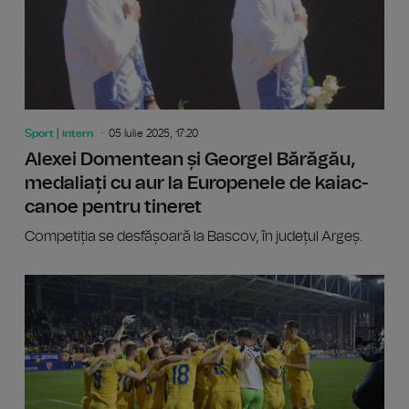
Sport | intern
05 Iulie 2025, 17:20
Alexei Domentean și Georgel Bărăgău,
medaliați cu aur la Europenele de kaiac-
canoe pentru tineret
Competiția se desfășoară la Bascov, în județul Argeș.
CE U23: