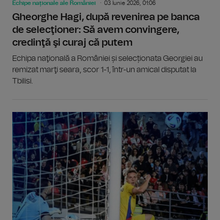
Echipe naționale ale României
03 Iunie 2026, 01:06
Gheorghe Hagi, după revenirea pe banca
de selecţioner: Să avem convingere,
credinţă şi curaj că putem
Echipa naţională a României și selecționata Georgiei au
remizat marţi seara, scor 1-1, într-un amical disputat la
Tbilisi.