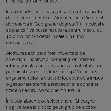
Cicâldău și Florin Tănase.
În cazul lui Florin Tănase, absența este cauzată
de probleme medicale. Atacantul nu a făcut nici
deplasarea în Georgia, iar deși staff-ul medical a
sperat că îl va putea recupera pentru meciul cu
Țara Galilor, s-a decis în cele din urmă
menajarea sa.
Alcătuirea echipei a fost influențată de
calendarul încărcat al competițiilor interne și
internaționale. Jucătorii s-au alăturat lotului pe
parcursul a zece zile, imediat după încheierea
angajamentelor la cluburile lor, ceea ce a impus
o gestionare atentă a resurselor și a condiției
fizice a fiecărui component al lotului.
În ciuda absențelor, selecționerul Gheorghe
Hagi va avea la dispoziție un grup de jucători