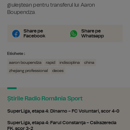
giuleștean pentru transferul lui Aaron
Boupendza.
Share pe
Share pe
Facebook
Whatsapp
Etichete :
aaron boupendza
rapid
indisciplina
china
zhejiang professional
deces
Știrile Radio România Sport
SuperLiga, etapa 4: Dinamo – FC Voluntari, scor 4-0
SuperLiga, etapa 4: Farul Constanţa – Csikszereda
FK, scor 3-2