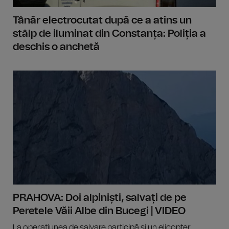
Tânăr electrocutat după ce a atins un
stâlp de iluminat din Constanța: Poliția a
deschis o anchetă
PRAHOVA: Doi alpiniști, salvați de pe
Peretele Văii Albe din Bucegi | VIDEO
La operațiunea de salvare participă și un elicopter.