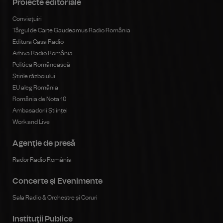
Proiecte editoriale
Conviețuiri
Târgul de Carte Gaudeamus Radio România
Editura Casa Radio
Arhiva Radio România
Politica Românească
Știrile războiului
EU aleg România
România de Nota 10
Ambasadorii Științei
Work and Live
Agenţie de presă
Rador Radio România
Concerte şi Evenimente
Sala Radio & Orchestre și Coruri
Instituţii Publice