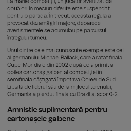
La marile competiții, un jucător avertizat de
două ori în meciuri diferite este suspendat
pentru o partidă. În trecut, această regulă a
provocat dezamăgiri majore, deoarece
avertismentele se acumulau pe parcursul
întregului turneu.
Unul dintre cele mai cunoscute exemple este cel
al germanului Michael Ballack, care a ratat finala
Cupei Mondiale din 2002 după ce a primit al
doilea cartonaș galben al competiției în
semifinala câștigată împotriva Coreei de Sud.
Lipsită de liderul său de la mijlocul terenului,
Germania a pierdut finala cu Brazilia, scor 0-2.
Amnistie suplimentară pentru
cartonașele galbene