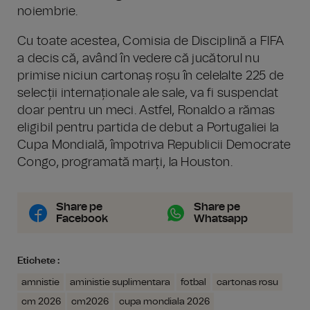
noiembrie.
Cu toate acestea, Comisia de Disciplină a FIFA
a decis că, având în vedere că jucătorul nu
primise niciun cartonaș roșu în celelalte 225 de
selecții internaționale ale sale, va fi suspendat
doar pentru un meci. Astfel, Ronaldo a rămas
eligibil pentru partida de debut a Portugaliei la
Cupa Mondială, împotriva Republicii Democrate
Congo, programată marți, la Houston.
Share pe
Share pe
Facebook
Whatsapp
Etichete :
amnistie
aministie suplimentara
fotbal
cartonas rosu
cm 2026
cm2026
cupa mondiala 2026