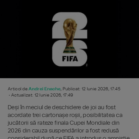
Articol de
Andrei Enache
, Publicat: 12 Iunie 2026, 17:45
• Actualizat: 12 Iunie 2026, 17:49
Deși în meciul de deschidere de joi au fost
acordate trei cartonașe roșii, posibilitatea ca
jucătorii să rateze finala Cupei Mondiale din
2026 din cauza suspendărilor a fost redusă
considerabil după ce FIFA a introdus o amnistie