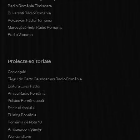
Radio România Timișoara
Bukaresti Rádió Románia
Kolozsvári Rádió Románia
Marosvásárhelyi Rádió Románia
Radio Vacanța
Proiecte editoriale
Conviețuiri
Târgul de Carte Gaudeamus Radio România
Editura Casa Radio
Arhiva Radio România
Politica Românească
Știrile războiului
EU aleg România
România de Nota 10
Ambasadorii Științei
Work and Live