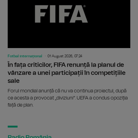
Fotbal internațional
01 August 2026, 07:24
În fața criticilor, FIFA renunță la planul de
vânzare a unei participații în competițiile
sale
Forul mondial anunță că nu va continua proiectul, după
ce acesta a provocat „diviziuni”. UEFA a condus opoziția
față de plan.
Radio România