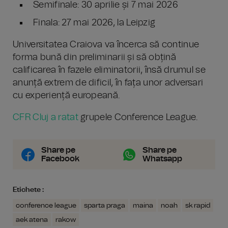
Semifinale: 30 aprilie și 7 mai 2026
Finala: 27 mai 2026, la Leipzig
Universitatea Craiova va încerca să continue
forma bună din preliminarii și să obțină
calificarea în fazele eliminatorii, însă drumul se
anunță extrem de dificil, în fața unor adversari
cu experiență europeană.
CFR Cluj a ratat
grupele Conference League.
Share pe
Share pe
Facebook
Whatsapp
Etichete :
conference league
sparta praga
maina
noah
sk rapid
aek atena
rakow