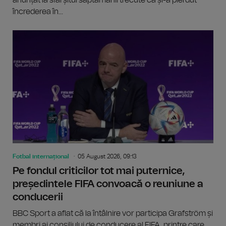
încrederea în...
Fotbal internațional
05 August 2026, 09:13
Pe fondul criticilor tot mai puternice,
președintele FIFA convoacă o reuniune a
conducerii
BBC Sport a aflat că la întâlnire vor participa Grafström și
membri ai consiliului de conducere al FIFA, printre care...