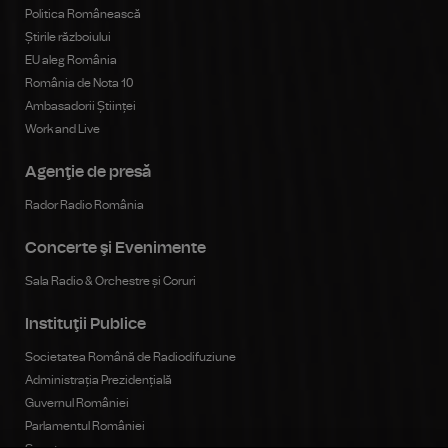
Politica Românească
Știrile războiului
EU aleg România
România de Nota 10
Ambasadorii Științei
Work and Live
Agenţie de presă
Rador Radio România
Concerte şi Evenimente
Sala Radio & Orchestre și Coruri
Instituţii Publice
Societatea Română de Radiodifuziune
Administrația Prezidențială
Guvernul României
Parlamentul României