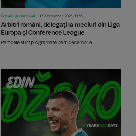
Fotbal internațional
09 Decembrie 2025, 10:56
Arbitri români, delegați la meciuri din Liga
Europa şi Conference League
Partidele sunt programate pe 11 decembrie.
nce League: Universitatea Craiova - FSV Mainz, scor 1-0
Conference