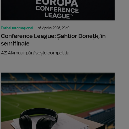
Fotbal internațional
16 Aprilie 2026, 23:19
Conference League: Șahtior Donețk, în
semifinale
AZ Alkmaar părăsește competiția.
nce League: Rayo Vallecano, în sferturi
Conference 