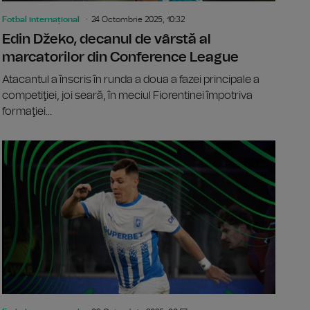
Fotbal internațional
24 Octombrie 2025, 10:32
Edin Džeko, decanul de vârstă al
marcatorilor din Conference League
Atacantul a înscris în runda a doua a fazei principale a
competiţiei, joi seară, în meciul Fiorentinei împotriva
formaţiei...
nce League: Universitatea Craiova - Noah, scor 1-1
Conference