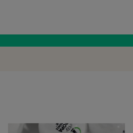
Radio Român
CFR Clu