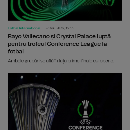
Fotbal internațional
27 Mai 2026, 15:55
Rayo Vallecano și Crystal Palace luptă
pentru trofeul Conference League la
fotbal
Ambele grupări se află în fața primei finale europene.
Confere