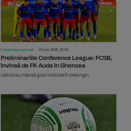
Fotbal internațional
23 Iulie 2026, 23:36
Preliminariile Conference League: FCSB,
învinsă de FK Auda în Ghencea
Letonii au marcat golul victoriei în prelungiri
ariile Conference League: Alashkert – CFR Cluj, scor 1-1
Universitat