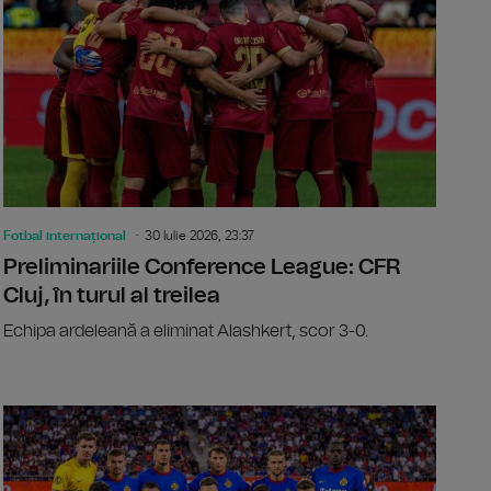
Fotbal internațional
30 Iulie 2026, 23:37
Preliminariile Conference League: CFR
Cluj, în turul al treilea
Echipa ardeleană a eliminat Alashkert, scor 3-0.
itatea Cluj părăsește Conference League
Preliminar