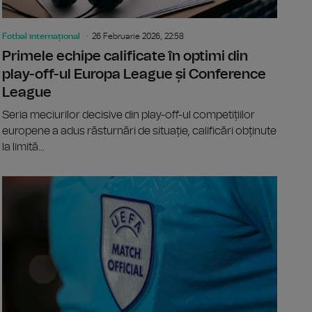
Fotbal internațional
26 Februarie 2026, 22:58
Primele echipe calificate în optimi din
play-off-ul Europa League și Conference
League
Seria meciurilor decisive din play-off-ul competițiilor
europene a adus răsturnări de situație, calificări obținute
la limită...
 de AEK Atena în Conference League, Universitatea Craiova est
Conference