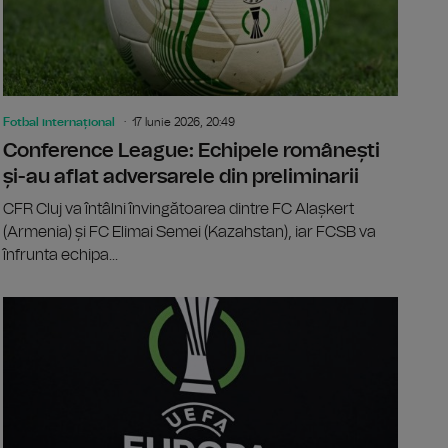
Fotbal internațional
17 Iunie 2026, 20:49
Conference League: Echipele românești
și-au aflat adversarele din preliminarii
CFR Cluj va întâlni învingătoarea dintre FC Alașkert
(Armenia) și FC Elimai Semei (Kazahstan), iar FCSB va
înfrunta echipa...
 Palace a câştigat trofeul Conference League
Rayo Vallec