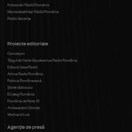
Kolozsvári Rádió Románia
Marosvásárhelyi Rádió Románia
Radio Vacanța
Proiecte editoriale
Conviețuiri
Târgul de Carte Gaudeamus Radio România
Editura Casa Radio
Arhiva Radio România
Politica Românească
Știrile războiului
EU aleg România
România de Nota 10
Ambasadorii Științei
Work and Live
Agenţie de presă