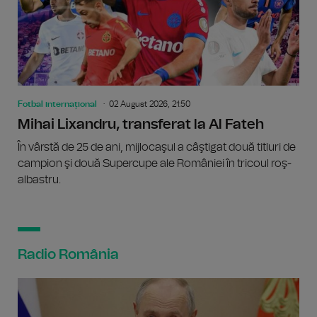
Fotbal internațional
02 August 2026, 21:50
Mihai Lixandru, transferat la Al Fateh
În vârstă de 25 de ani, mijlocaşul a câştigat două titluri de
campion şi două Supercupe ale României în tricoul roş-
albastru.
Radio România