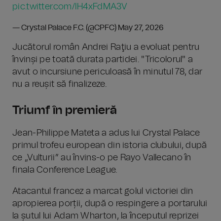
pic.twitter.com/IH4xFdMA3V
— Crystal Palace F.C. (@CPFC)
May 27, 2026
Jucătorul român Andrei Raţiu a evoluat pentru
învinși pe toată durata partidei. "Tricolorul" a
avut o incursiune periculoasă în minutul 78, dar
nu a reușit să finalizeze.
Triumf în premieră
Jean-Philippe Mateta a adus lui Crystal Palace
primul trofeu european din istoria clubului, după
ce „Vulturii” au învins-o pe Rayo Vallecano în
finala Conference League.
Atacantul francez a marcat golul victoriei din
apropierea porții, după o respingere a portarului
la șutul lui Adam Wharton, la începutul reprizei