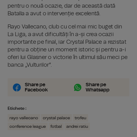
pentru o nouă ocazie, dar de această dată
Batalla a avut o intervenție excelentă.
Rayo Vallecano, club cu cel mai mic buget din
La Liga, a avut dificultăți în a-și crea ocazii
importante pe final, iar Crystal Palace a rezistat
pentru a obține un moment istoric și pentru a-i
oferi lui Glasner o victorie în ultimul său meci pe
banca „Vulturilor”.
Share pe
Share pe
Facebook
Whatsapp
Etichete :
rayo vallecano
crystal palace
trofeu
conference league
fotbal
andrei ratiu